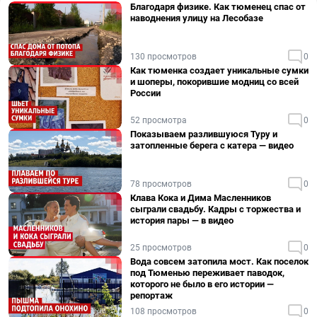
Благодаря физике. Как тюменец спас от
наводнения улицу на Лесобазе
130 просмотров
0
Как тюменка создает уникальные сумки
и шоперы, покорившие модниц со всей
России
52 просмотра
0
Показываем разлившуюся Туру и
затопленные берега с катера — видео
78 просмотров
0
Клава Кока и Дима Масленников
сыграли свадьбу. Кадры с торжества и
история пары — в видео
25 просмотров
0
Вода совсем затопила мост. Как поселок
под Тюменью переживает паводок,
которого не было в его истории —
репортаж
108 просмотров
0