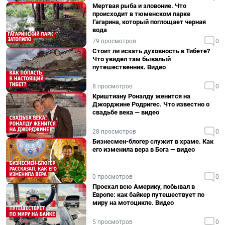
Мертвая рыба и зловоние. Что
происходит в тюменском парке
Гагарина, который поглощает черная
вода
79 просмотров
0
Стоит ли искать духовность в Тибете?
Что увидел там бывалый
путешественник. Видео
8 просмотров
0
Криштиану Роналду женится на
Джорджине Родригес. Что известно о
свадьбе века — видео
28 просмотров
0
Бизнесмен-блогер служит в храме. Как
его изменила вера в Бога — видео
0 просмотров
0
Проехал всю Америку, побывал в
Европе: как байкер путешествует по
миру на мотоцикле. Видео
5 просмотров
0