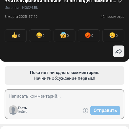
Учитель физики больше 10 лет ходит зимой без пуховика — видео
Источник: 
NGS24.RU
3 марта 2025, 17:29
42 просмотра
0
0
0
0
0
Пока нет ни одного комментария.
Начните обсуждение первым!
Гость
Отправить
Войти