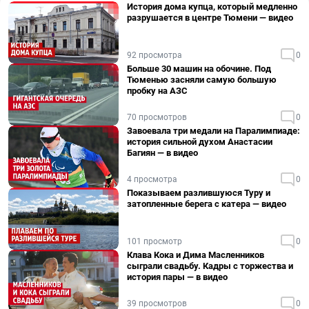
История дома купца, который медленно
разрушается в центре Тюмени — видео
92 просмотра
0
Больше 30 машин на обочине. Под
Тюменью засняли самую большую
пробку на АЗС
70 просмотров
0
Завоевала три медали на Паралимпиаде:
история сильной духом Анастасии
Багиян — в видео
4 просмотра
0
Показываем разлившуюся Туру и
затопленные берега с катера — видео
101 просмотр
0
Клава Кока и Дима Масленников
сыграли свадьбу. Кадры с торжества и
история пары — в видео
39 просмотров
0