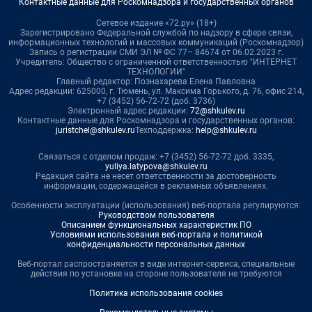
Контактные данные для Роскомнадзора и государственных органов
Сетевое издание «72.ру» (18+)
Зарегистрировано Федеральной службой по надзору в сфере связи,
информационных технологий и массовых коммуникаций (Роскомнадзор)
Запись о регистрации СМИ ЭЛ № ФС 77– 84674 от 06.02.2023 г.
Учредитель: Общество с ограниченной ответственностью "ИНТЕРНЕТ
ТЕХНОЛОГИИ"
Главный редактор: Познахарева Елена Павловна
Адрес редакции: 625000, г. Тюмень, ул. Максима Горького, д. 76, офис 214,
+7 (3452) 56-72-72 (доб. 3736)
Электронный адрес редакции:
72@shkulev.ru
Контактные данные для Роскомнадзора и государственных органов:
juristchel@shkulev.ru
Техподдержка:
help@shkulev.ru
Связаться с отделом продаж: +7 (3452) 56-72-72 доб. 3335,
yuliya.latypova@shkulev.ru
Редакция сайта не несет ответственности за достоверность
информации, содержащейся в рекламных объявлениях.
Особенности эксплуатации (использования) веб-портала регулируются:
Руководством пользователя
Описанием функциональных характеристик ПО
Условиями использования веб-портала и политикой
конфиденциальности персональных данных
Веб-портал распространяется в виде интернет-сервиса, специальные
действия по установке на стороне пользователя не требуются
Политика использования cookies