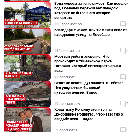
Вода совсем затопила мост. Как поселок
под Тюменью переживает паводок,
которого не было в его истории —
репортаж
130 просмотров
0
Благодаря физике. Как тюменец спас от
наводнения улицу на Лесобазе
134 просмотра
0
Мертвая рыба и зловоние. Что
происходит в тюменском парке
Гагарина, который поглощает черная
вода
91 просмотр
0
Стоит ли искать духовность в Тибете?
Что увидел там бывалый
путешественник. Видео
10 просмотров
0
Криштиану Роналду женится на
Джорджине Родригес. Что известно о
свадьбе века — видео
52 просмотра
0