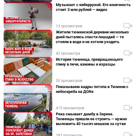
Музыкант с киберрукой. Его конечность
стоит 3 млн рублей — видео
13 просмотров
0
Жители тюменской деревни несколько
дней пытались спасти лошадей — те
стояли в воде и не хотели уходить
42 просмотра
0
История тюменца, превращающего
глину в печи, камины и изразцы
55 просмотров
0
Показываем кадры потопа в Тюмени с
небоскреба на ДОКе
415 просмотров
0
Река смывает дамбу в Зареке.
Тюменцы пришли ее строить — нужно
выложить 40 тысяч мешков за сутки
283 просмотра
0