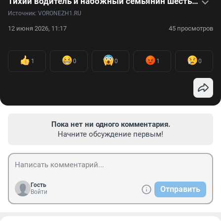
Тихий водитель и набожный семьянин шесть лет мучил и убивал молодых девушек: видеоистория Анатолия Седых
Источник: 
VORONEZH1.RU
12 июня 2026, 11:17
45 просмотров
1
0
0
1
0
Пока нет ни одного комментария.
Начните обсуждение первым!
Гость
Отправить
Войти