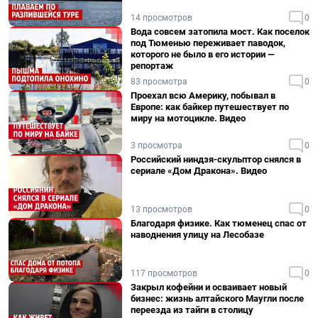
14 просмотров
0
Вода совсем затопила мост. Как поселок
под Тюменью переживает паводок,
которого не было в его истории —
репортаж
83 просмотра
0
Проехал всю Америку, побывал в
Европе: как байкер путешествует по
миру на мотоцикле. Видео
3 просмотра
0
Российский ниндзя-скульптор снялся в
сериале «Дом Дракона». Видео
13 просмотров
0
Благодаря физике. Как тюменец спас от
наводнения улицу на Лесобазе
117 просмотров
0
Закрыл кофейни и осваивает новый
бизнес: жизнь алтайского Маугли после
переезда из тайги в столицу