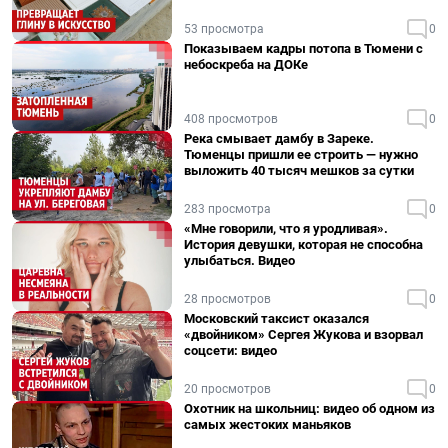
53 просмотра
0
Показываем кадры потопа в Тюмени с
небоскреба на ДОКе
408 просмотров
0
Река смывает дамбу в Зареке.
Тюменцы пришли ее строить — нужно
выложить 40 тысяч мешков за сутки
283 просмотра
0
«Мне говорили, что я уродливая».
История девушки, которая не способна
улыбаться. Видео
28 просмотров
0
Московский таксист оказался
«двойником» Сергея Жукова и взорвал
соцсети: видео
20 просмотров
0
Охотник на школьниц: видео об одном из
самых жестоких маньяков