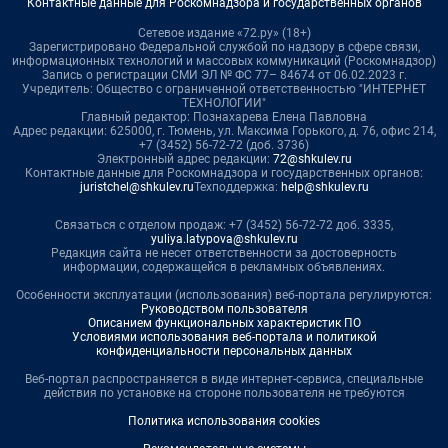
Контактные данные для Роскомнадзора и государственных органов
Сетевое издание «72.ру» (18+)
Зарегистрировано Федеральной службой по надзору в сфере связи,
информационных технологий и массовых коммуникаций (Роскомнадзор)
Запись о регистрации СМИ ЭЛ № ФС 77– 84674 от 06.02.2023 г.
Учредитель: Общество с ограниченной ответственностью "ИНТЕРНЕТ
ТЕХНОЛОГИИ"
Главный редактор: Познахарева Елена Павловна
Адрес редакции: 625000, г. Тюмень, ул. Максима Горького, д. 76, офис 214,
+7 (3452) 56-72-72 (доб. 3736)
Электронный адрес редакции:
72@shkulev.ru
Контактные данные для Роскомнадзора и государственных органов:
juristchel@shkulev.ru
Техподдержка:
help@shkulev.ru
Связаться с отделом продаж: +7 (3452) 56-72-72 доб. 3335,
yuliya.latypova@shkulev.ru
Редакция сайта не несет ответственности за достоверность
информации, содержащейся в рекламных объявлениях.
Особенности эксплуатации (использования) веб-портала регулируются:
Руководством пользователя
Описанием функциональных характеристик ПО
Условиями использования веб-портала и политикой
конфиденциальности персональных данных
Веб-портал распространяется в виде интернет-сервиса, специальные
действия по установке на стороне пользователя не требуются
Политика использования cookies