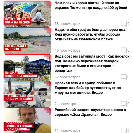
Чем плох и хорош платный пляж на
окраине Тюмени, где вход по 400 рублей
58 просмотров
0
Надо, чтобы график был два через два.
Кем нужно работать, чтобы хорошо
отдыхать на тюменском пляже
45 просмотров
0
Вода совсем затопила мост. Как поселок
под Тюменью переживает паводок,
которого не было в его истории —
репортаж
67 просмотров
0
Проехал всю Америку, побывал в
Европе: как байкер путешествует по
миру на мотоцикле. Видео
2 просмотра
0
Российский ниндзя-скульптор снялся в
сериале «Дом Дракона». Видео
11 просмотров
0