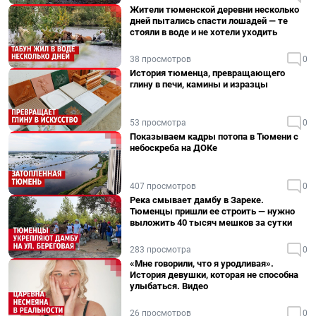
Жители тюменской деревни несколько
дней пытались спасти лошадей — те
стояли в воде и не хотели уходить
38 просмотров
0
История тюменца, превращающего
глину в печи, камины и изразцы
53 просмотра
0
Показываем кадры потопа в Тюмени с
небоскреба на ДОКе
407 просмотров
0
Река смывает дамбу в Зареке.
Тюменцы пришли ее строить — нужно
выложить 40 тысяч мешков за сутки
283 просмотра
0
«Мне говорили, что я уродливая».
История девушки, которая не способна
улыбаться. Видео
26 просмотров
0