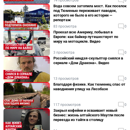
14 просмотров
0
Вода совсем затопила мост. Как поселок
под Тюменью переживает паводок,
которого не было в его истории —
репортаж
83 просмотра
0
Проехал всю Америку, побывал в
Европе: как байкер путешествует по
миру на мотоцикле. Видео
3 просмотра
0
Российский ниндзя-скульптор снялся в
сериале «Дом Дракона». Видео
13 просмотров
0
Благодаря физике. Как тюменец спас от
наводнения улицу на Лесобазе
117 просмотров
0
Закрыл кофейни и осваивает новый
бизнес: жизнь алтайского Маугли после
переезда из тайги в столицу