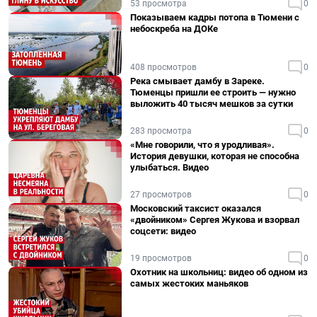
53 просмотра
0
Показываем кадры потопа в Тюмени с
небоскреба на ДОКе
408 просмотров
0
Река смывает дамбу в Зареке.
Тюменцы пришли ее строить — нужно
выложить 40 тысяч мешков за сутки
283 просмотра
0
«Мне говорили, что я уродливая».
История девушки, которая не способна
улыбаться. Видео
27 просмотров
0
Московский таксист оказался
«двойником» Сергея Жукова и взорвал
соцсети: видео
19 просмотров
0
Охотник на школьниц: видео об одном из
самых жестоких маньяков