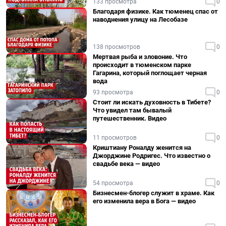
133 просмотра
0
Благодаря физике. Как тюменец спас от
наводнения улицу на Лесобазе
138 просмотров
0
Мертвая рыба и зловоние. Что
происходит в тюменском парке
Гагарина, который поглощает черная
вода
93 просмотра
0
Стоит ли искать духовность в Тибете?
Что увидел там бывалый
путешественник. Видео
11 просмотров
0
Криштиану Роналду женится на
Джорджине Родригес. Что известно о
свадьбе века — видео
54 просмотра
0
Бизнесмен-блогер служит в храме. Как
его изменила вера в Бога — видео