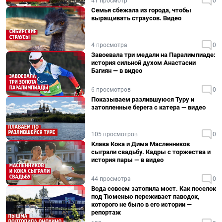
41 просмотр
0
Семья сбежала из города, чтобы
выращивать страусов. Видео
4 просмотра
0
Завоевала три медали на Паралимпиаде:
история сильной духом Анастасии
Багиян — в видео
6 просмотров
0
Показываем разлившуюся Туру и
затопленные берега с катера — видео
105 просмотров
0
Клава Кока и Дима Масленников
сыграли свадьбу. Кадры с торжества и
история пары — в видео
44 просмотра
0
Вода совсем затопила мост. Как поселок
под Тюменью переживает паводок,
которого не было в его истории —
репортаж