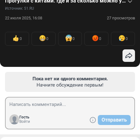
Прогулки с китами: где и за сколько можно увидеть этих гигантов в Мурманской области— видео
Источник: 
51.RU
22 июля 2025, 16:08
27 просмотров
0
0
0
0
0
Пока нет ни одного комментария.
Начните обсуждение первым!
Гость
Отправить
Войти