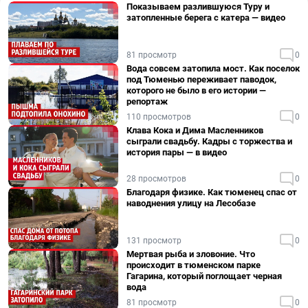
Показываем разлившуюся Туру и
затопленные берега с катера — видео
81 просмотр
0
Вода совсем затопила мост. Как поселок
под Тюменью переживает паводок,
которого не было в его истории —
репортаж
110 просмотров
0
Клава Кока и Дима Масленников
сыграли свадьбу. Кадры с торжества и
история пары — в видео
28 просмотров
0
Благодаря физике. Как тюменец спас от
наводнения улицу на Лесобазе
131 просмотр
0
Мертвая рыба и зловоние. Что
происходит в тюменском парке
Гагарина, который поглощает черная
вода
81 просмотр
0