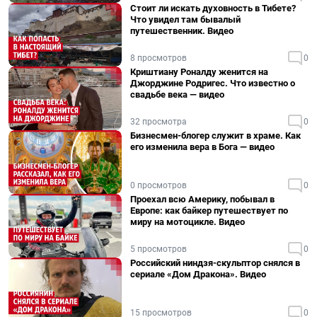
Стоит ли искать духовность в Тибете?
Что увидел там бывалый
путешественник. Видео
8 просмотров
0
Криштиану Роналду женится на
Джорджине Родригес. Что известно о
свадьбе века — видео
32 просмотра
0
Бизнесмен-блогер служит в храме. Как
его изменила вера в Бога — видео
0 просмотров
0
Проехал всю Америку, побывал в
Европе: как байкер путешествует по
миру на мотоцикле. Видео
5 просмотров
0
Российский ниндзя-скульптор снялся в
сериале «Дом Дракона». Видео
15 просмотров
0