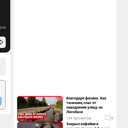
ров
Благодаря физике. Как
тюменец спас от
наводнения улицу на
Лесобазе
104 просмотра
0
Закрыл кофейни и