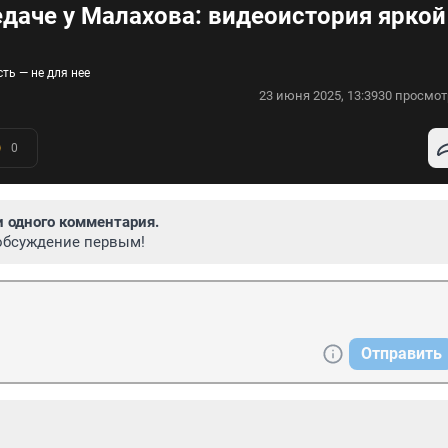
редаче у Малахова: видеоистория яркой
ть — не для нее
23 июня 2025, 13:39
30 просмот
0
и одного комментария.
обсуждение первым!
Отправить