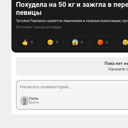
Похудела на 50 кг и зажгла в пе
певицы
Татьяне Павленко нравятся лирические и озорные композиции, грус
Источник: 
Городские медиа
0
0
0
0
Пока нет н
Начните 
Гость
Войти