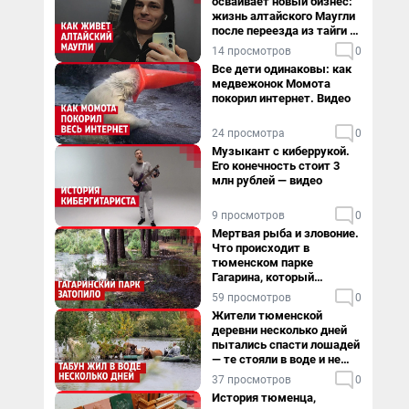
осваивает новый бизнес:
жизнь алтайского Маугли
после переезда из тайги в
столицу
14 просмотров
0
Все дети одинаковы: как
медвежонок Момота
покорил интернет. Видео
24 просмотра
0
Музыкант с киберрукой.
Его конечность стоит 3
млн рублей — видео
9 просмотров
0
Мертвая рыба и зловоние.
Что происходит в
тюменском парке
Гагарина, который
поглощает черная вода
59 просмотров
0
Жители тюменской
деревни несколько дней
пытались спасти лошадей
— те стояли в воде и не
хотели уходить
37 просмотров
0
История тюменца,