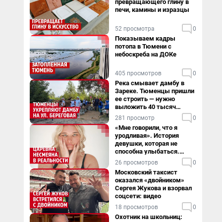
превращающего глину в
печи, камины и изразцы
52 просмотра
0
Показываем кадры
потопа в Тюмени с
небоскреба на ДОКе
405 просмотров
0
Река смывает дамбу в
Зареке. Тюменцы пришли
ее строить — нужно
выложить 40 тысяч
мешков за сутки
281 просмотр
0
«Мне говорили, что я
уродливая». История
девушки, которая не
способна улыбаться.
Видео
26 просмотров
0
Московский таксист
оказался «двойником»
Сергея Жукова и взорвал
соцсети: видео
18 просмотров
0
Охотник на школьниц: