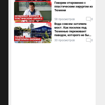
дома
Говорим откровенно с
пластическим хирургом из
Тюмени
58 просмотров
0
Вода совсем затопила
мост. Как поселок под
Тюменью переживает
паводок, которого не было
в его истории — репортаж
30 просмотров
0