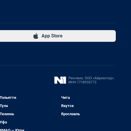
App Store
Тольятти
Чита
Тула
Якутск
Тюмень
Ярославль
Уфа
ХМАО — Югра