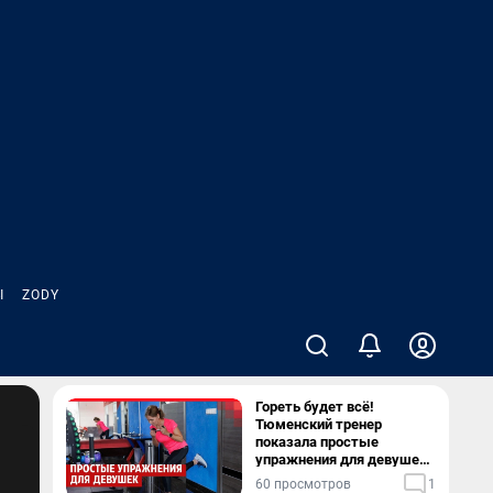
Ы
ZODY
Гореть будет всё!
Тюменский тренер
показала простые
упражнения для девушек,
которые можно делать
60 просмотров
1