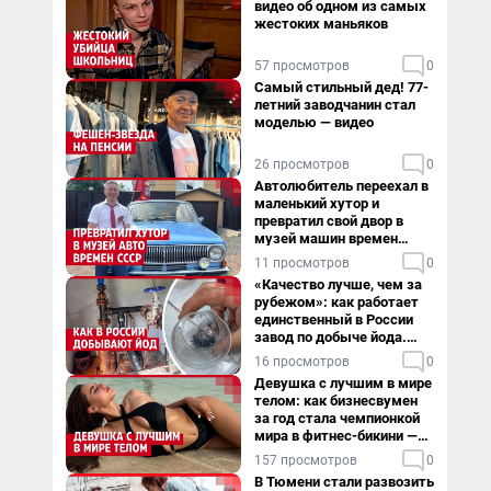
видео об одном из самых
жестоких маньяков
57 просмотров
0
Самый стильный дед! 77-
летний заводчанин стал
моделью — видео
26 просмотров
0
Автолюбитель переехал в
маленький хутор и
превратил свой двор в
музей машин времен
СССР. Видео
11 просмотров
0
«Качество лучше, чем за
рубежом»: как работает
единственный в России
завод по добыче йода.
Видео
16 просмотров
0
Девушка с лучшим в мире
телом: как бизнесвумен
за год стала чемпионкой
мира в фитнес-бикини —
видео
157 просмотров
0
В Тюмени стали развозить