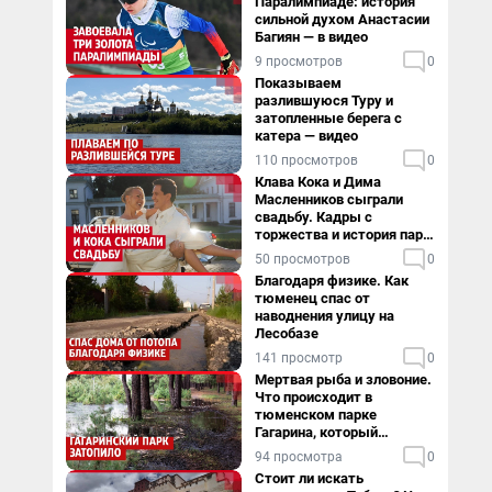
Паралимпиаде: история
сильной духом Анастасии
Багиян — в видео
9 просмотров
0
Показываем
разлившуюся Туру и
затопленные берега с
катера — видео
110 просмотров
0
Клава Кока и Дима
Масленников сыграли
свадьбу. Кадры с
торжества и история пары
— в видео
50 просмотров
0
Благодаря физике. Как
тюменец спас от
наводнения улицу на
Лесобазе
141 просмотр
0
Мертвая рыба и зловоние.
Что происходит в
тюменском парке
Гагарина, который
поглощает черная вода
94 просмотра
0
Стоит ли искать