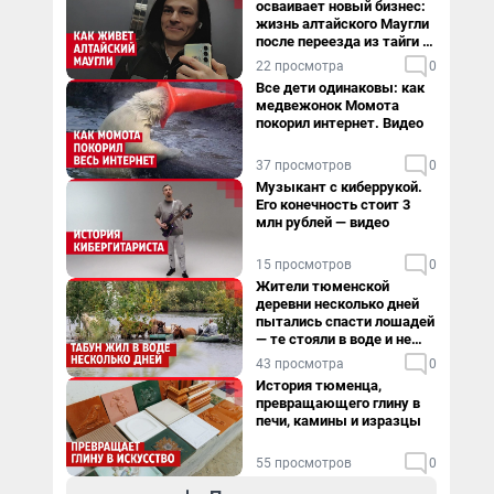
осваивает новый бизнес:
жизнь алтайского Маугли
после переезда из тайги в
столицу
22 просмотра
0
Все дети одинаковы: как
медвежонок Момота
покорил интернет. Видео
37 просмотров
0
Музыкант с киберрукой.
Его конечность стоит 3
млн рублей — видео
15 просмотров
0
Жители тюменской
деревни несколько дней
пытались спасти лошадей
— те стояли в воде и не
хотели уходить
43 просмотра
0
История тюменца,
превращающего глину в
печи, камины и изразцы
55 просмотров
0