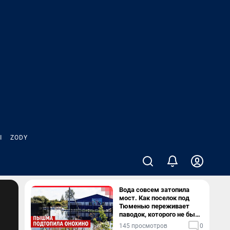
Ы
ZODY
Вода совсем затопила
мост. Как поселок под
Тюменью переживает
паводок, которого не было
в его истории — репортаж
145 просмотров
0