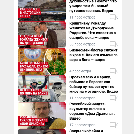
духовность в Тибете? Что
увидел там бывалый
путешественник. Видео
11 просмотров
0
Криштиану Роналду
женится на Джорджине
Родригес. Что известно о
свадьбе века — видео
56 просмотров
0
Бизнесмен-блогер служит
в храме. Как его изменила
вера в Бога — видео
4 просмотра
0
Проехал всю Америку,
побывал в Европе: как
байкер путешествует по
миру на мотоцикле. Видео
11 просмотров
0
Российский ниндзя-
скульптор снялся в
сериале «Дом Дракона».
Видео
17 просмотров
0
Закрыл кофейни и