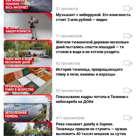
31 просмотр
0
Музыкант с киберрукой. Его конечность
стоит 3 млн рублей — видео
11 просмотров
0
Жители тюменской деревни несколько
дней пытались спасти лошадей — те
стояли в воде и не хотели уходить
42 просмотра
0
История тюменца, превращающего
глину в печи, камины и изразцы
55 просмотров
0
Показываем кадры потопа в Тюмени с
небоскреба на ДОКе
411 просмотров
0
Река смывает дамбу в Зареке.
Тюменцы пришли ее строить — нужно
выложить 40 тысяч мешков за сутки