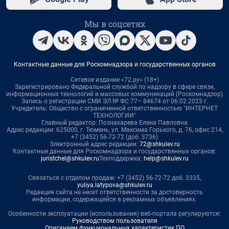
Мы в соцсетях
Контактные данные для Роскомнадзора и государственных органов
Сетевое издание «72.ру» (18+)
Зарегистрировано Федеральной службой по надзору в сфере связи,
информационных технологий и массовых коммуникаций (Роскомнадзор)
Запись о регистрации СМИ ЭЛ № ФС 77– 84674 от 06.02.2023 г.
Учредитель: Общество с ограниченной ответственностью "ИНТЕРНЕТ
ТЕХНОЛОГИИ"
Главный редактор: Познахарева Елена Павловна
Адрес редакции: 625000, г. Тюмень, ул. Максима Горького, д. 76, офис 214,
+7 (3452) 56-72-72 (доб. 3736)
Электронный адрес редакции:
72@shkulev.ru
Контактные данные для Роскомнадзора и государственных органов:
juristchel@shkulev.ru
Техподдержка:
help@shkulev.ru
Связаться с отделом продаж: +7 (3452) 56-72-72 доб. 3335,
yuliya.latypova@shkulev.ru
Редакция сайта не несет ответственности за достоверность
информации, содержащейся в рекламных объявлениях.
Особенности эксплуатации (использования) веб-портала регулируются:
Руководством пользователя
Описанием функциональных характеристик ПО