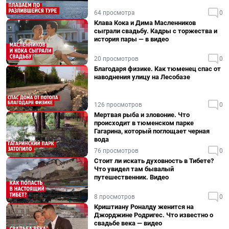
64 просмотра
0
Клава Кока и Дима Масленников
сыграли свадьбу. Кадры с торжества и
история пары — в видео
20 просмотров
0
Благодаря физике. Как тюменец спас от
наводнения улицу на Лесобазе
126 просмотров
0
Мертвая рыба и зловоние. Что
происходит в тюменском парке
Гагарина, который поглощает черная
вода
76 просмотров
0
Стоит ли искать духовность в Тибете?
Что увидел там бывалый
путешественник. Видео
8 просмотров
0
Криштиану Роналду женится на
Джорджине Родригес. Что известно о
свадьбе века — видео