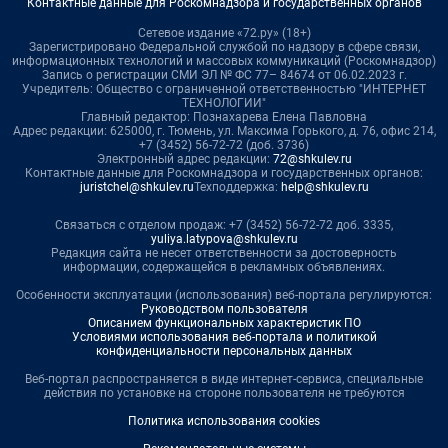
Контактные данные для Роскомнадзора и государственных органов
Сетевое издание «72.ру» (18+)
Зарегистрировано Федеральной службой по надзору в сфере связи,
информационных технологий и массовых коммуникаций (Роскомнадзор)
Запись о регистрации СМИ ЭЛ № ФС 77– 84674 от 06.02.2023 г.
Учредитель: Общество с ограниченной ответственностью "ИНТЕРНЕТ
ТЕХНОЛОГИИ"
Главный редактор: Познахарева Елена Павловна
Адрес редакции: 625000, г. Тюмень, ул. Максима Горького, д. 76, офис 214,
+7 (3452) 56-72-72 (доб. 3736)
Электронный адрес редакции:
72@shkulev.ru
Контактные данные для Роскомнадзора и государственных органов:
juristchel@shkulev.ru
Техподдержка:
help@shkulev.ru
Связаться с отделом продаж: +7 (3452) 56-72-72 доб. 3335,
yuliya.latypova@shkulev.ru
Редакция сайта не несет ответственности за достоверность
информации, содержащейся в рекламных объявлениях.
Особенности эксплуатации (использования) веб-портала регулируются:
Руководством пользователя
Описанием функциональных характеристик ПО
Условиями использования веб-портала и политикой
конфиденциальности персональных данных
Веб-портал распространяется в виде интернет-сервиса, специальные
действия по установке на стороне пользователя не требуются
Политика использования cookies