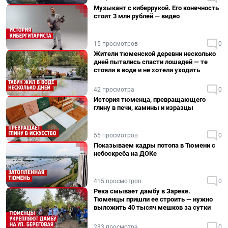
Музыкант с киберрукой. Его конечность
стоит 3 млн рублей — видео
15 просмотров
0
Жители тюменской деревни несколько
дней пытались спасти лошадей — те
стояли в воде и не хотели уходить
42 просмотра
0
История тюменца, превращающего
глину в печи, камины и изразцы
55 просмотров
0
Показываем кадры потопа в Тюмени с
небоскреба на ДОКе
415 просмотров
0
Река смывает дамбу в Зареке.
Тюменцы пришли ее строить — нужно
выложить 40 тысяч мешков за сутки
283 просмотра
0