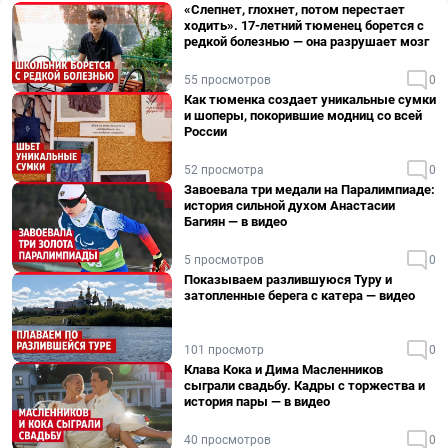
«Слепнет, глохнет, потом перестает
ходить». 17-летний тюменец борется с
редкой болезнью — она разрушает мозг
55 просмотров
0
Как тюменка создает уникальные сумки
и шоперы, покорившие модниц со всей
России
52 просмотра
0
Завоевала три медали на Паралимпиаде:
история сильной духом Анастасии
Багиян — в видео
5 просмотров
0
Показываем разлившуюся Туру и
затопленные берега с катера — видео
101 просмотр
0
Клава Кока и Дима Масленников
сыграли свадьбу. Кадры с торжества и
история пары — в видео
40 просмотров
0