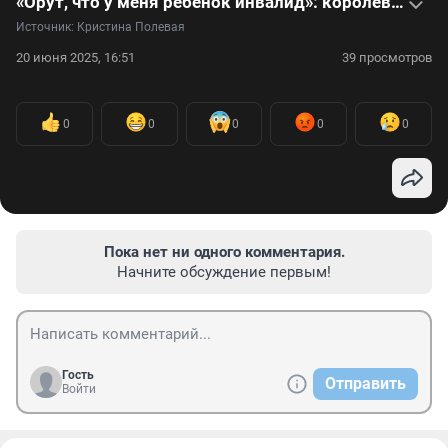
«Орут, что у меня ребенок инвалид»: королева красоты ответила хэйтерам. Видео
Источник: 
Кристина Полевая
20 июня 2025, 16:51
39 просмотров
0
0
0
0
0
Пока нет ни одного комментария.
Начните обсуждение первым!
Гость
Отправить
Войти