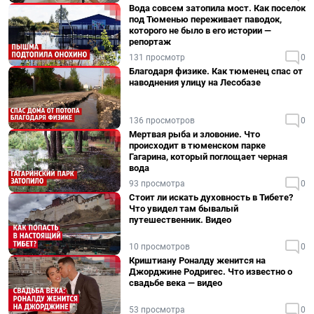
Вода совсем затопила мост. Как поселок
под Тюменью переживает паводок,
которого не было в его истории —
репортаж
131 просмотр
0
Благодаря физике. Как тюменец спас от
наводнения улицу на Лесобазе
136 просмотров
0
Мертвая рыба и зловоние. Что
происходит в тюменском парке
Гагарина, который поглощает черная
вода
93 просмотра
0
Стоит ли искать духовность в Тибете?
Что увидел там бывалый
путешественник. Видео
10 просмотров
0
Криштиану Роналду женится на
Джорджине Родригес. Что известно о
свадьбе века — видео
53 просмотра
0