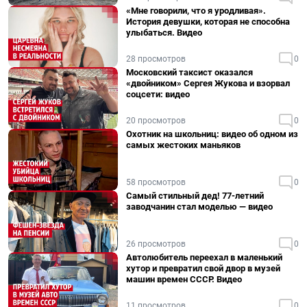
«Мне говорили, что я уродливая».
История девушки, которая не способна
улыбаться. Видео
28 просмотров
0
Московский таксист оказался
«двойником» Сергея Жукова и взорвал
соцсети: видео
20 просмотров
0
Охотник на школьниц: видео об одном из
самых жестоких маньяков
58 просмотров
0
Самый стильный дед! 77-летний
заводчанин стал моделью — видео
26 просмотров
0
Автолюбитель переехал в маленький
хутор и превратил свой двор в музей
машин времен СССР. Видео
11 просмотров
0