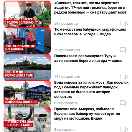
«Слепнет, глохнет, потом перестает
ходить». 17-летний тюменец борется с
редкой болезнью — она разрушает мозг
54 просмотра
0
Тюменка стала бабушкой, марафонцем
и скалолазом в 52 года — видео
19 просмотров
0
Показываем разлившуюся Туру и
затопленные берега с катера — видео
14 просмотров
0
Вода совсем затопила мост. Как поселок
под Тюменью переживает паводок,
которого не было в его истории —
репортаж
83 просмотра
0
Проехал всю Америку, побывал в
Европе: как байкер путешествует по
миру на мотоцикле. Видео
3 просмотра
0