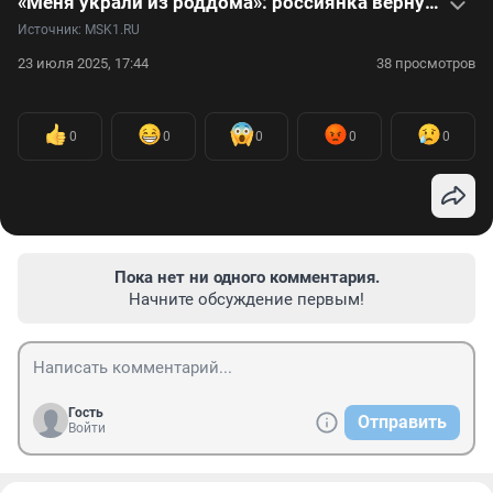
«Меня украли из роддома»: россиянка вернулась из Европы, чтобы найти своих родителей — видео
Источник: 
MSK1.RU
23 июля 2025, 17:44
38 просмотров
0
0
0
0
0
Пока нет ни одного комментария.
Начните обсуждение первым!
Гость
Отправить
Войти