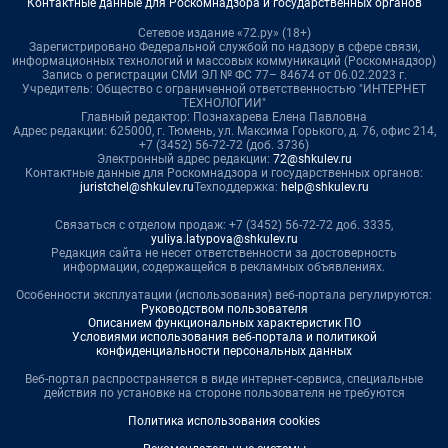
Контактные данные для Роскомнадзора и государственных органов
Сетевое издание «72.ру» (18+)
Зарегистрировано Федеральной службой по надзору в сфере связи,
информационных технологий и массовых коммуникаций (Роскомнадзор)
Запись о регистрации СМИ ЭЛ № ФС 77– 84674 от 06.02.2023 г.
Учредитель: Общество с ограниченной ответственностью "ИНТЕРНЕТ
ТЕХНОЛОГИИ"
Главный редактор: Познахарева Елена Павловна
Адрес редакции: 625000, г. Тюмень, ул. Максима Горького, д. 76, офис 214,
+7 (3452) 56-72-72 (доб. 3736)
Электронный адрес редакции:
72@shkulev.ru
Контактные данные для Роскомнадзора и государственных органов:
juristchel@shkulev.ru
Техподдержка:
help@shkulev.ru
Связаться с отделом продаж: +7 (3452) 56-72-72 доб. 3335,
yuliya.latypova@shkulev.ru
Редакция сайта не несет ответственности за достоверность
информации, содержащейся в рекламных объявлениях.
Особенности эксплуатации (использования) веб-портала регулируются:
Руководством пользователя
Описанием функциональных характеристик ПО
Условиями использования веб-портала и политикой
конфиденциальности персональных данных
Веб-портал распространяется в виде интернет-сервиса, специальные
действия по установке на стороне пользователя не требуются
Политика использования cookies