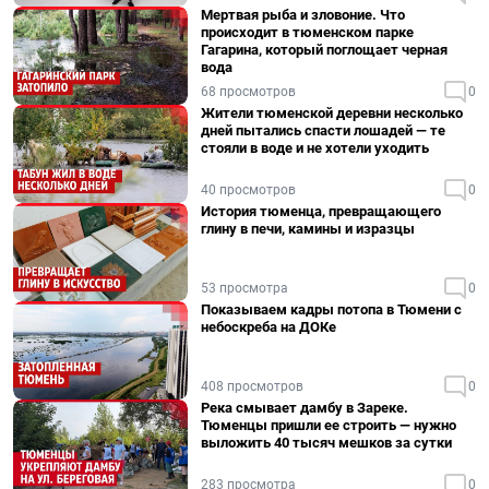
Мертвая рыба и зловоние. Что
происходит в тюменском парке
Гагарина, который поглощает черная
вода
68 просмотров
0
Жители тюменской деревни несколько
дней пытались спасти лошадей — те
стояли в воде и не хотели уходить
40 просмотров
0
История тюменца, превращающего
глину в печи, камины и изразцы
53 просмотра
0
Показываем кадры потопа в Тюмени с
небоскреба на ДОКе
408 просмотров
0
Река смывает дамбу в Зареке.
Тюменцы пришли ее строить — нужно
выложить 40 тысяч мешков за сутки
283 просмотра
0