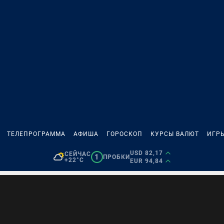
ТЕЛЕПРОГРАММА
АФИША
ГОРОСКОП
КУРСЫ ВАЛЮТ
ИГР
USD 82,17
СЕЙЧАС
1
ПРОБКИ
+22°C
EUR 94,84