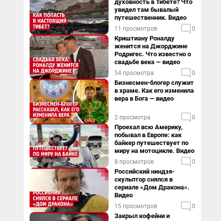
духовность в Тибете? Что
увидел там бывалый
путешественник. Видео
11 просмотров
0
Криштиану Роналду
женится на Джорджине
Родригес. Что известно о
свадьбе века — видео
54 просмотра
0
Бизнесмен-блогер служит
в храме. Как его изменила
вера в Бога — видео
2 просмотра
0
Проехал всю Америку,
побывал в Европе: как
байкер путешествует по
миру на мотоцикле. Видео
8 просмотров
0
Российский ниндзя-
скульптор снялся в
сериале «Дом Дракона».
Видео
15 просмотров
0
Закрыл кофейни и