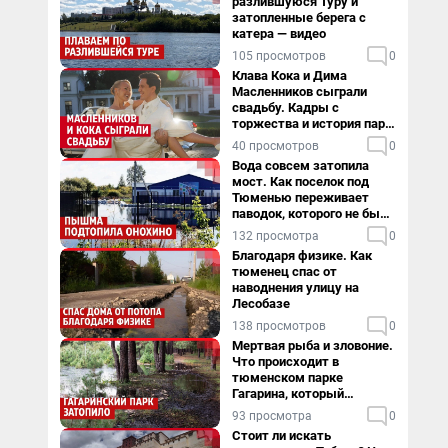
разлившуюся Туру и
затопленные берега с
катера — видео
105 просмотров
0
Клава Кока и Дима
Масленников сыграли
свадьбу. Кадры с
торжества и история пары
— в видео
40 просмотров
0
Вода совсем затопила
мост. Как поселок под
Тюменью переживает
паводок, которого не было
в его истории — репортаж
132 просмотра
0
Благодаря физике. Как
тюменец спас от
наводнения улицу на
Лесобазе
138 просмотров
0
Мертвая рыба и зловоние.
Что происходит в
тюменском парке
Гагарина, который
поглощает черная вода
93 просмотра
0
Стоит ли искать