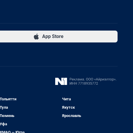
App Store
Тольятти
Чита
Тула
Якутск
Тюмень
Ярославль
Уфа
ХМАО — Югра