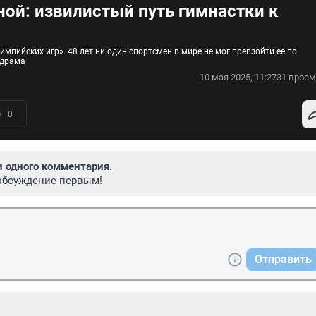
ой: извилистый путь гимнастки к
пийских игр». 48 лет ни один спортсмен в мире не мог превзойти ее по
 драма
10 мая 2025, 11:27
31 просм
0
и одного комментария.
обсуждение первым!
Отправить