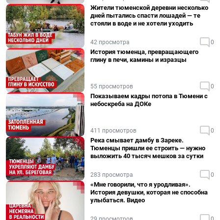
Жители тюменской деревни несколько
дней пытались спасти лошадей — те
стояли в воде и не хотели уходить
42 просмотра
0
История тюменца, превращающего
глину в печи, камины и изразцы
55 просмотров
0
Показываем кадры потопа в Тюмени с
небоскреба на ДОКе
411 просмотров
0
Река смывает дамбу в Зареке.
Тюменцы пришли ее строить — нужно
выложить 40 тысяч мешков за сутки
283 просмотра
0
«Мне говорили, что я уродливая».
История девушки, которая не способна
улыбаться. Видео
29 просмотров
0