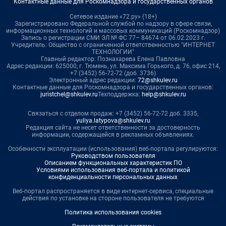
Контактные данные для Роскомнадзора и государственных органов
Сетевое издание «72.ру» (18+)
Зарегистрировано Федеральной службой по надзору в сфере связи,
информационных технологий и массовых коммуникаций (Роскомнадзор)
Запись о регистрации СМИ ЭЛ № ФС 77– 84674 от 06.02.2023 г.
Учредитель: Общество с ограниченной ответственностью "ИНТЕРНЕТ
ТЕХНОЛОГИИ"
Главный редактор: Познахарева Елена Павловна
Адрес редакции: 625000, г. Тюмень, ул. Максима Горького, д. 76, офис 214,
+7 (3452) 56-72-72 (доб. 3736)
Электронный адрес редакции:
72@shkulev.ru
Контактные данные для Роскомнадзора и государственных органов:
juristchel@shkulev.ru
Техподдержка:
help@shkulev.ru
Связаться с отделом продаж: +7 (3452) 56-72-72 доб. 3335,
yuliya.latypova@shkulev.ru
Редакция сайта не несет ответственности за достоверность
информации, содержащейся в рекламных объявлениях.
Особенности эксплуатации (использования) веб-портала регулируются:
Руководством пользователя
Описанием функциональных характеристик ПО
Условиями использования веб-портала и политикой
конфиденциальности персональных данных
Веб-портал распространяется в виде интернет-сервиса, специальные
действия по установке на стороне пользователя не требуются
Политика использования cookies