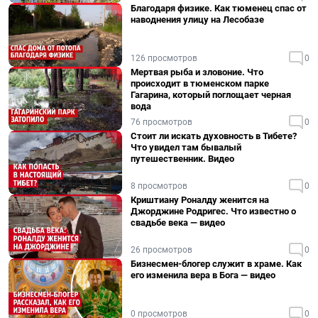
Благодаря физике. Как тюменец спас от
наводнения улицу на Лесобазе
126 просмотров
0
Мертвая рыба и зловоние. Что
происходит в тюменском парке
Гагарина, который поглощает черная
вода
76 просмотров
0
Стоит ли искать духовность в Тибете?
Что увидел там бывалый
путешественник. Видео
8 просмотров
0
Криштиану Роналду женится на
Джорджине Родригес. Что известно о
свадьбе века — видео
26 просмотров
0
Бизнесмен-блогер служит в храме. Как
его изменила вера в Бога — видео
0 просмотров
0