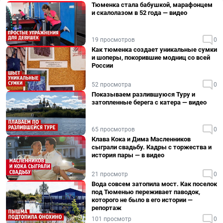
Тюменка стала бабушкой, марафонцем
и скалолазом в 52 года — видео
19 просмотров
0
Как тюменка создает уникальные сумки
и шоперы, покорившие модниц со всей
России
52 просмотра
0
Показываем разлившуюся Туру и
затопленные берега с катера — видео
65 просмотров
0
Клава Кока и Дима Масленников
сыграли свадьбу. Кадры с торжества и
история пары — в видео
21 просмотр
0
Вода совсем затопила мост. Как поселок
под Тюменью переживает паводок,
которого не было в его истории —
репортаж
101 просмотр
0