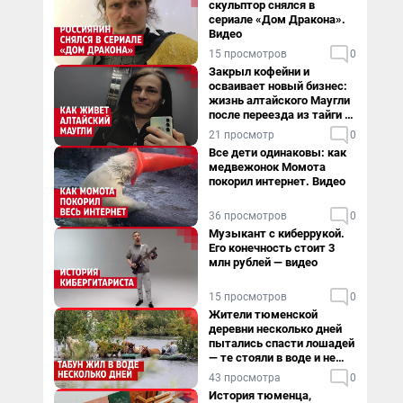
скульптор снялся в
сериале «Дом Дракона».
Видео
15 просмотров
0
Закрыл кофейни и
осваивает новый бизнес:
жизнь алтайского Маугли
после переезда из тайги в
столицу
21 просмотр
0
Все дети одинаковы: как
медвежонок Момота
покорил интернет. Видео
36 просмотров
0
Музыкант с киберрукой.
Его конечность стоит 3
млн рублей — видео
15 просмотров
0
Жители тюменской
деревни несколько дней
пытались спасти лошадей
— те стояли в воде и не
хотели уходить
43 просмотра
0
История тюменца,