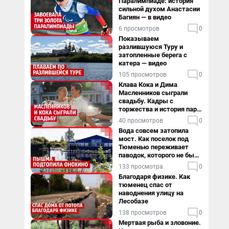
Паралимпиаде: история
сильной духом Анастасии
Багиян — в видео
6 просмотров
0
Показываем
разлившуюся Туру и
затопленные берега с
катера — видео
105 просмотров
0
Клава Кока и Дима
Масленников сыграли
свадьбу. Кадры с
торжества и история пары
— в видео
40 просмотров
0
Вода совсем затопила
мост. Как поселок под
Тюменью переживает
паводок, которого не было
в его истории — репортаж
133 просмотра
0
Благодаря физике. Как
тюменец спас от
наводнения улицу на
Лесобазе
138 просмотров
0
Мертвая рыба и зловоние.