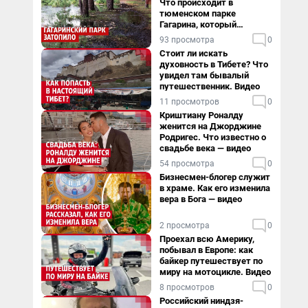
Что происходит в
тюменском парке
Гагарина, который
поглощает черная вода
93 просмотра
0
Стоит ли искать
духовность в Тибете? Что
увидел там бывалый
путешественник. Видео
11 просмотров
0
Криштиану Роналду
женится на Джорджине
Родригес. Что известно о
свадьбе века — видео
54 просмотра
0
Бизнесмен-блогер служит
в храме. Как его изменила
вера в Бога — видео
2 просмотра
0
Проехал всю Америку,
побывал в Европе: как
байкер путешествует по
миру на мотоцикле. Видео
8 просмотров
0
Российский ниндзя-