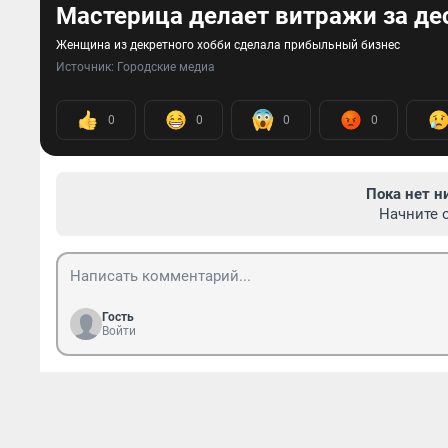
Мастерица делает витражи за де
Женщина из декретного хобби сделала прибыльный бизнес
Источник: 
Городские медиа
0
0
0
0
Пока нет н
Начните 
Гость
Войти