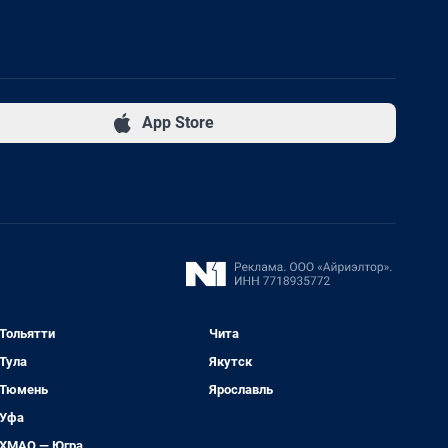
App Store
Тольятти
Чита
Тула
Якутск
Тюмень
Ярославль
Уфа
ХМАО — Югра