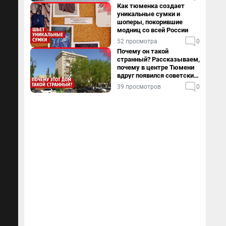
Как тюменка создает
уникальные сумки и
шоперы, покорившие
модниц со всей России
52 просмотра
0
Почему он такой
странный? Рассказываем,
почему в центре Тюмени
вдруг появился советский
пентхаус
39 просмотров
0