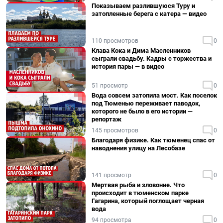
Показываем разлившуюся Туру и
затопленные берега с катера — видео
110 просмотров
0
Клава Кока и Дима Масленников
сыграли свадьбу. Кадры с торжества и
история пары — в видео
51 просмотр
0
Вода совсем затопила мост. Как поселок
под Тюменью переживает паводок,
которого не было в его истории —
репортаж
145 просмотров
0
Благодаря физике. Как тюменец спас от
наводнения улицу на Лесобазе
141 просмотр
0
Мертвая рыба и зловоние. Что
происходит в тюменском парке
Гагарина, который поглощает черная
вода
94 просмотра
0