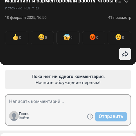
Машинист и бармен бросили работу, чтобы создавать украшения из клыков и когтей — видео
Источник: 
IRCITY.RU
10 февраля 2025, 16:56
41 просмотр
0
0
0
0
0
Пока нет ни одного комментария.
Начните обсуждение первым!
Гость
Отправить
Войти