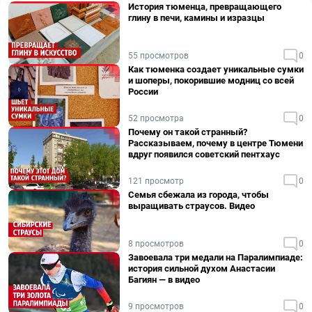
История тюменца, превращающего
глину в печи, камины и изразцы
55 просмотров
0
Как тюменка создает уникальные сумки
и шоперы, покорившие модниц со всей
России
52 просмотра
0
Почему он такой странный?
Рассказываем, почему в центре Тюмени
вдруг появился советский пентхаус
121 просмотр
0
Семья сбежала из города, чтобы
выращивать страусов. Видео
8 просмотров
0
Завоевала три медали на Паралимпиаде:
история сильной духом Анастасии
Багиян — в видео
9 просмотров
0