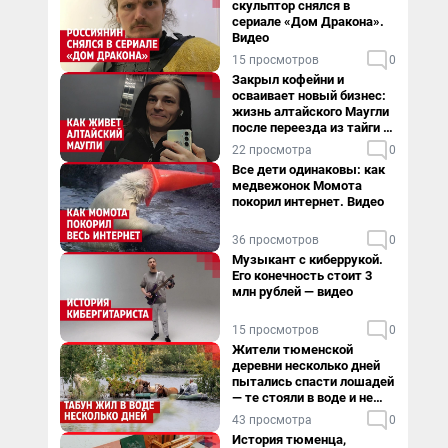
скульптор снялся в
сериале «Дом Дракона».
Видео
15 просмотров
0
Закрыл кофейни и
осваивает новый бизнес:
жизнь алтайского Маугли
после переезда из тайги в
столицу
22 просмотра
0
Все дети одинаковы: как
медвежонок Момота
покорил интернет. Видео
36 просмотров
0
Музыкант с киберрукой.
Его конечность стоит 3
млн рублей — видео
15 просмотров
0
Жители тюменской
деревни несколько дней
пытались спасти лошадей
— те стояли в воде и не
хотели уходить
43 просмотра
0
История тюменца,