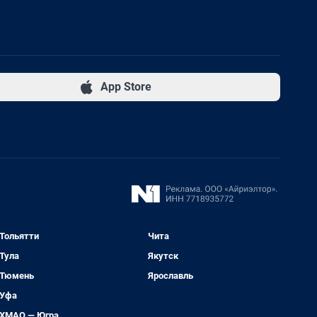
App Store
Тольятти
Чита
Тула
Якутск
Тюмень
Ярославль
Уфа
ХМАО — Югра