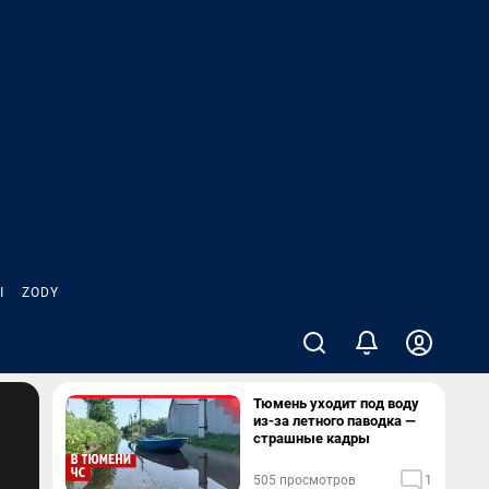
Ы
ZODY
Тюмень уходит под воду
из-за летного паводка —
страшные кадры
505 просмотров
1