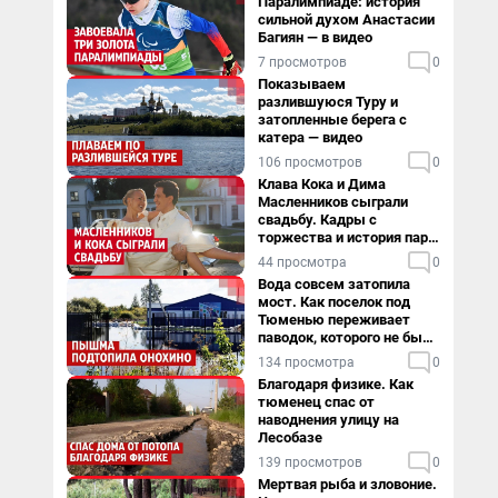
Паралимпиаде: история
сильной духом Анастасии
Багиян — в видео
7 просмотров
0
Показываем
разлившуюся Туру и
затопленные берега с
катера — видео
106 просмотров
0
Клава Кока и Дима
Масленников сыграли
свадьбу. Кадры с
торжества и история пары
— в видео
44 просмотра
0
Вода совсем затопила
мост. Как поселок под
Тюменью переживает
паводок, которого не было
в его истории — репортаж
134 просмотра
0
Благодаря физике. Как
тюменец спас от
наводнения улицу на
Лесобазе
139 просмотров
0
Мертвая рыба и зловоние.