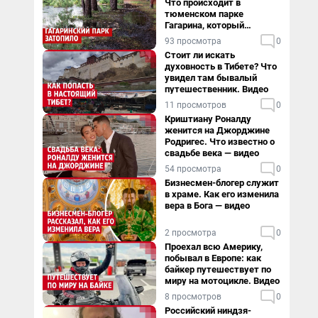
Что происходит в
тюменском парке
Гагарина, который
поглощает черная вода
93 просмотра
0
Стоит ли искать
духовность в Тибете? Что
увидел там бывалый
путешественник. Видео
11 просмотров
0
Криштиану Роналду
женится на Джорджине
Родригес. Что известно о
свадьбе века — видео
54 просмотра
0
Бизнесмен-блогер служит
в храме. Как его изменила
вера в Бога — видео
2 просмотра
0
Проехал всю Америку,
побывал в Европе: как
байкер путешествует по
миру на мотоцикле. Видео
8 просмотров
0
Российский ниндзя-