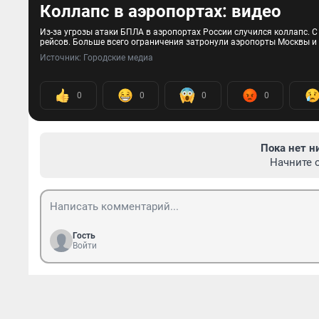
Коллапс в аэропортах: видео
Из-за угрозы атаки БПЛА в аэропортах России случился коллапс. 
рейсов. Больше всего ограничения затронули аэропорты Москвы и
Источник: 
Городские медиа
0
0
0
0
Пока нет н
Начните 
Гость
Войти