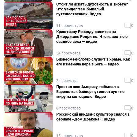
Стоит ли искать духовность в Тибете?
Что увидел там бывалый
путешественник. Видео
11 просмотров
0
Криштиану Роналду женится на
Джорджине Родригес. Что известно о
свадьбе века — видео
54 просмотра
0
Бизнесмен-блогер служит в храме. Как
его изменила вера в Бога — видео
2 просмотра
0
Проехал всю Америку, побывал в
Европе: как байкер путешествует по
миру на мотоцикле. Видео
8 просмотров
0
Российский ниндзя-скульптор снялся в
сериале «Дом Дракона». Видео
15 просмотров
0