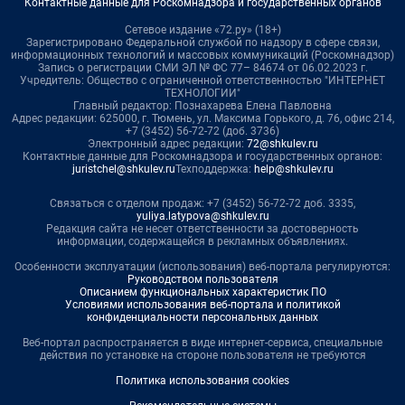
Контактные данные для Роскомнадзора и государственных органов
Сетевое издание «72.ру» (18+)
Зарегистрировано Федеральной службой по надзору в сфере связи,
информационных технологий и массовых коммуникаций (Роскомнадзор)
Запись о регистрации СМИ ЭЛ № ФС 77– 84674 от 06.02.2023 г.
Учредитель: Общество с ограниченной ответственностью "ИНТЕРНЕТ
ТЕХНОЛОГИИ"
Главный редактор: Познахарева Елена Павловна
Адрес редакции: 625000, г. Тюмень, ул. Максима Горького, д. 76, офис 214,
+7 (3452) 56-72-72 (доб. 3736)
Электронный адрес редакции:
72@shkulev.ru
Контактные данные для Роскомнадзора и государственных органов:
juristchel@shkulev.ru
Техподдержка:
help@shkulev.ru
Связаться с отделом продаж: +7 (3452) 56-72-72 доб. 3335,
yuliya.latypova@shkulev.ru
Редакция сайта не несет ответственности за достоверность
информации, содержащейся в рекламных объявлениях.
Особенности эксплуатации (использования) веб-портала регулируются:
Руководством пользователя
Описанием функциональных характеристик ПО
Условиями использования веб-портала и политикой
конфиденциальности персональных данных
Веб-портал распространяется в виде интернет-сервиса, специальные
действия по установке на стороне пользователя не требуются
Политика использования cookies