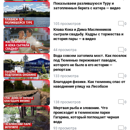
Показываем разлившуюся Туру и
затопленные берега с катера — видео
105 просмотров
0
Клава Кока и Дима Масленников
сыграли свадьбу. Кадры с торжества и
история пары — в видео
44 просмотра
0
Вода совсем затопила мост. Как поселок
под Тюменью переживает паводок,
которого не было в его истории —
репортаж
133 просмотра
0
Благодаря физике. Как тюменец спас от
наводнения улицу на Лесобазе
138 просмотров
0
Мертвая рыба и зловоние. Что
происходит в тюменском парке
Гагарина, который поглощает черная
вода
93 просмотра
0