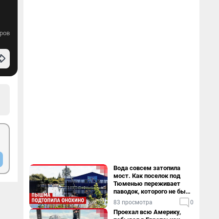
ров
Вода совсем затопила
мост. Как поселок под
Тюменью переживает
паводок, которого не было
в его истории — репортаж
83 просмотра
0
Проехал всю Америку,