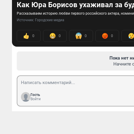
Как Юра Борисов ухаживал за б
Рассказываем историю любви первого российского актера, номин
Источник: 
Городские медиа
0
0
0
0
Пока нет н
Начните 
Гость
Войти