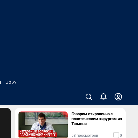
Ы
ZODY
Говорим откровенно с
пластическим хирургом из
Тюмени
58 просмотров
0