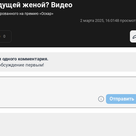
удущей женой? Видео
ированного на премию «Оскар»
2 марта 2025, 16:01
48 просмот
0
и одного комментария.
обсуждение первым!
Отправить