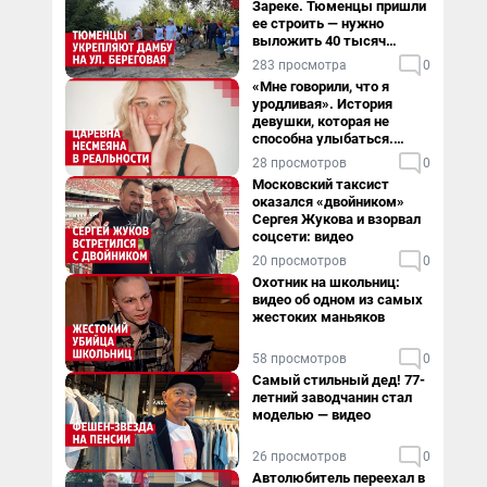
Зареке. Тюменцы пришли
ее строить — нужно
выложить 40 тысяч
мешков за сутки
283 просмотра
0
«Мне говорили, что я
уродливая». История
девушки, которая не
способна улыбаться.
Видео
28 просмотров
0
Московский таксист
оказался «двойником»
Сергея Жукова и взорвал
соцсети: видео
20 просмотров
0
Охотник на школьниц:
видео об одном из самых
жестоких маньяков
58 просмотров
0
Самый стильный дед! 77-
летний заводчанин стал
моделью — видео
26 просмотров
0
Автолюбитель переехал в