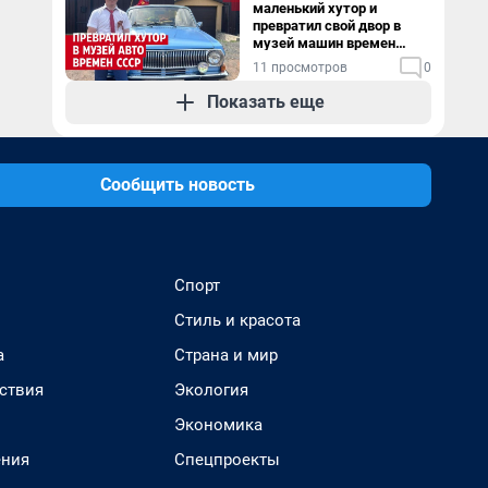
маленький хутор и
превратил свой двор в
музей машин времен
СССР. Видео
11 просмотров
0
Показать еще
Сообщить новость
Спорт
Стиль и красота
а
Страна и мир
ствия
Экология
Экономика
ения
Спецпроекты