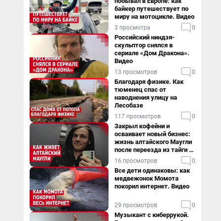
побывал в Европе: как
байкер путешествует по
миру на мотоцикле. Видео
3 просмотра
0
Российский ниндзя-
скульптор снялся в
сериале «Дом Дракона».
Видео
13 просмотров
0
Благодаря физике. Как
тюменец спас от
наводнения улицу на
Лесобазе
117 просмотров
0
Закрыл кофейни и
осваивает новый бизнес:
жизнь алтайского Маугли
после переезда из тайги в
столицу
16 просмотров
0
Все дети одинаковы: как
медвежонок Момота
покорил интернет. Видео
29 просмотров
0
Музыкант с киберрукой.