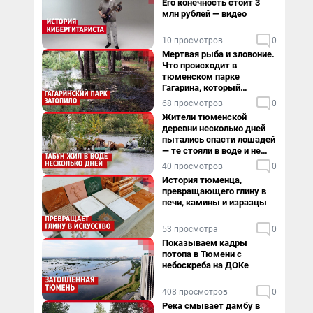
Его конечность стоит 3
млн рублей — видео
10 просмотров
0
Мертвая рыба и зловоние.
Что происходит в
тюменском парке
Гагарина, который
поглощает черная вода
68 просмотров
0
Жители тюменской
деревни несколько дней
пытались спасти лошадей
— те стояли в воде и не
хотели уходить
40 просмотров
0
История тюменца,
превращающего глину в
печи, камины и изразцы
53 просмотра
0
Показываем кадры
потопа в Тюмени с
небоскреба на ДОКе
408 просмотров
0
Река смывает дамбу в