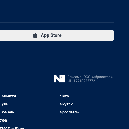
App Store
Тольятти
Чита
Тула
Якутск
Тюмень
Ярославль
Уфа
ХМАО — Югра