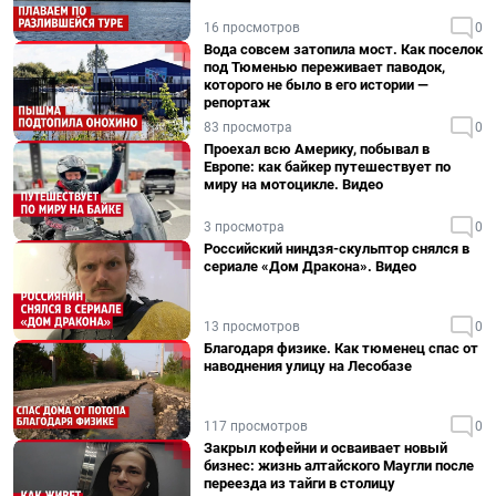
16 просмотров
0
Вода совсем затопила мост. Как поселок
под Тюменью переживает паводок,
которого не было в его истории —
репортаж
83 просмотра
0
Проехал всю Америку, побывал в
Европе: как байкер путешествует по
миру на мотоцикле. Видео
3 просмотра
0
Российский ниндзя-скульптор снялся в
сериале «Дом Дракона». Видео
13 просмотров
0
Благодаря физике. Как тюменец спас от
наводнения улицу на Лесобазе
117 просмотров
0
Закрыл кофейни и осваивает новый
бизнес: жизнь алтайского Маугли после
переезда из тайги в столицу