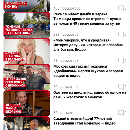
408 просмотров
0
Река смывает дамбу в Зареке.
Тюменцы пришли ее строить — нужно
выложить 40 тысяч мешков за сутки
283 просмотра
0
«Мне говорили, что я уродливая».
История девушки, которая не способна
улыбаться. Видео
28 просмотров
0
Московский таксист оказался
«двойником» Сергея Жукова и взорвал
соцсети: видео
20 просмотров
0
Охотник на школьниц: видео об одном из
самых жестоких маньяков
58 просмотров
0
Самый стильный дед! 77-летний
заводчанин стал моделью — видео