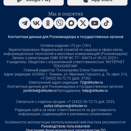
Мы в соцсетях
Контактные данные для Роскомнадзора и государственных органов
Сетевое издание «72.ру» (18+)
Зарегистрировано Федеральной службой по надзору в сфере связи,
информационных технологий и массовых коммуникаций (Роскомнадзор)
Запись о регистрации СМИ ЭЛ № ФС 77– 84674 от 06.02.2023 г.
Учредитель: Общество с ограниченной ответственностью "ИНТЕРНЕТ
ТЕХНОЛОГИИ"
Главный редактор: Познахарева Елена Павловна
Адрес редакции: 625000, г. Тюмень, ул. Максима Горького, д. 76, офис 214,
+7 (3452) 56-72-72 (доб. 3736)
Электронный адрес редакции:
72@shkulev.ru
Контактные данные для Роскомнадзора и государственных органов:
juristchel@shkulev.ru
Техподдержка:
help@shkulev.ru
Связаться с отделом продаж: +7 (3452) 56-72-72 доб. 3335,
yuliya.latypova@shkulev.ru
Редакция сайта не несет ответственности за достоверность
информации, содержащейся в рекламных объявлениях.
Особенности эксплуатации (использования) веб-портала регулируются:
Руководством пользователя
Описанием функциональных характеристик ПО