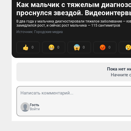
Как мальчик с тяжелым диагнозо
проснулся звездой. Видеоинтер
В два года у мальчика диагностировали тяжелое заболевание — ю
замедлился рост, и сейчас рост мальчика — 115 сантиметров
Источник: 
Городские медиа
0
0
0
0
Пока нет н
Начните 
Гость
Войти