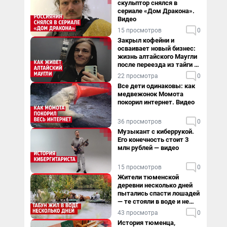
скульптор снялся в
сериале «Дом Дракона».
Видео
15 просмотров
0
Закрыл кофейни и
осваивает новый бизнес:
жизнь алтайского Маугли
после переезда из тайги в
столицу
22 просмотра
0
Все дети одинаковы: как
медвежонок Момота
покорил интернет. Видео
36 просмотров
0
Музыкант с киберрукой.
Его конечность стоит 3
млн рублей — видео
15 просмотров
0
Жители тюменской
деревни несколько дней
пытались спасти лошадей
— те стояли в воде и не
хотели уходить
43 просмотра
0
История тюменца,