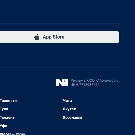
App Store
Тольятти
Чита
Тула
Якутск
Тюмень
Ярославль
Уфа
ХМАО — Югра