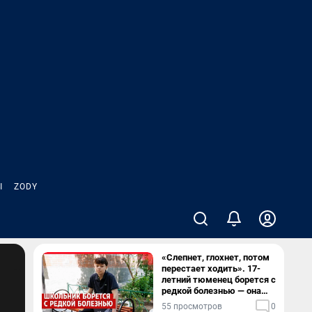
Ы
ZODY
«Слепнет, глохнет, потом
перестает ходить». 17-
летний тюменец борется с
редкой болезнью — она
разрушает мозг
55 просмотров
0