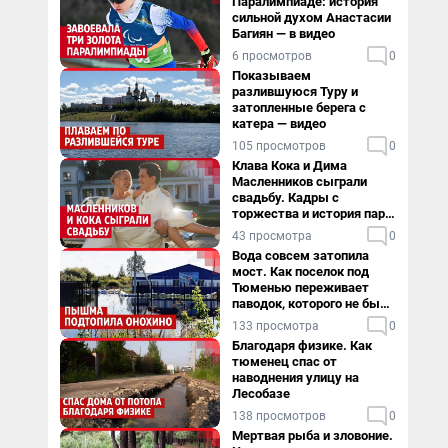
Паралимпиаде: история
сильной духом Анастасии
Багиян — в видео
6 просмотров
0
Показываем
разлившуюся Туру и
затопленные берега с
катера — видео
105 просмотров
0
Клава Кока и Дима
Масленников сыграли
свадьбу. Кадры с
торжества и история пары
— в видео
43 просмотра
0
Вода совсем затопила
мост. Как поселок под
Тюменью переживает
паводок, которого не было
в его истории — репортаж
133 просмотра
0
Благодаря физике. Как
тюменец спас от
наводнения улицу на
Лесобазе
138 просмотров
0
Мертвая рыба и зловоние.