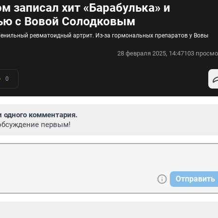
м записал хит «Барабулька» и
вью с Вовой Солодковым
венильный ревматоидный артрит. Из-за гормональных препаратов у Вовы
28 февраля 2025, 14:47
103 просмо
0
и одного комментария.
обсуждение первым!
Отправить