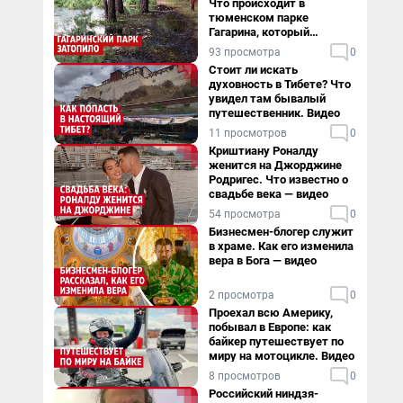
Что происходит в
тюменском парке
Гагарина, который
поглощает черная вода
93 просмотра
0
Стоит ли искать
духовность в Тибете? Что
увидел там бывалый
путешественник. Видео
11 просмотров
0
Криштиану Роналду
женится на Джорджине
Родригес. Что известно о
свадьбе века — видео
54 просмотра
0
Бизнесмен-блогер служит
в храме. Как его изменила
вера в Бога — видео
2 просмотра
0
Проехал всю Америку,
побывал в Европе: как
байкер путешествует по
миру на мотоцикле. Видео
8 просмотров
0
Российский ниндзя-