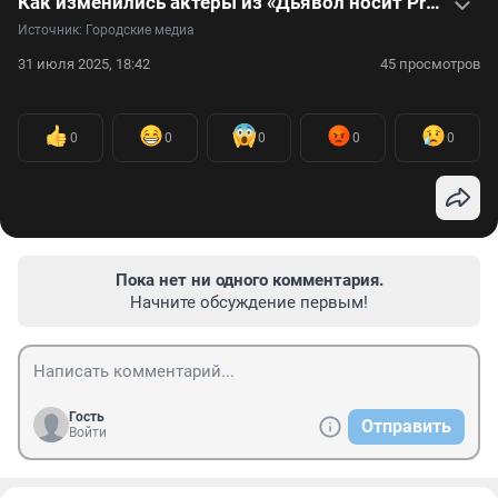
Как изменились актеры из «Дьявол носит Prada» и когда ждать вторую часть картины: видео
Источник: 
Городские медиа
31 июля 2025, 18:42
45 просмотров
0
0
0
0
0
Пока нет ни одного комментария.
Начните обсуждение первым!
Гость
Отправить
Войти