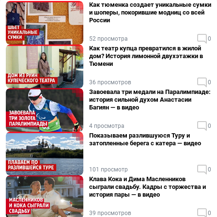
Как тюменка создает уникальные сумки
и шоперы, покорившие модниц со всей
России
52 просмотра
0
Как театр купца превратился в жилой
дом? История лимонной двухэтажки в
Тюмени
36 просмотров
0
Завоевала три медали на Паралимпиаде:
история сильной духом Анастасии
Багиян — в видео
4 просмотра
0
Показываем разлившуюся Туру и
затопленные берега с катера — видео
101 просмотр
0
Клава Кока и Дима Масленников
сыграли свадьбу. Кадры с торжества и
история пары — в видео
39 просмотров
0