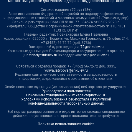
Контактные данные для Роскомнадзора и государственных органов
Сетевое издание «72.ру» (18+)
Зарегистрировано Федеральной службой по надзору в сфере связи,
информационных технологий и массовых коммуникаций (Роскомнадзор)
Запись о регистрации СМИ ЭЛ № ФС 77– 84674 от 06.02.2023 г.
Учредитель: Общество с ограниченной ответственностью "ИНТЕРНЕТ
ТЕХНОЛОГИИ"
Главный редактор: Познахарева Елена Павловна
Адрес редакции: 625000, г. Тюмень, ул. Максима Горького, д. 76, офис 214,
+7 (3452) 56-72-72 (доб. 3736)
Электронный адрес редакции:
72@shkulev.ru
Контактные данные для Роскомнадзора и государственных органов:
juristchel@shkulev.ru
Техподдержка:
help@shkulev.ru
Связаться с отделом продаж: +7 (3452) 56-72-72 доб. 3335,
yuliya.latypova@shkulev.ru
Редакция сайта не несет ответственности за достоверность
информации, содержащейся в рекламных объявлениях.
Особенности эксплуатации (использования) веб-портала регулируются:
Руководством пользователя
Описанием функциональных характеристик ПО
Условиями использования веб-портала и политикой
конфиденциальности персональных данных
Веб-портал распространяется в виде интернет-сервиса, специальные
действия по установке на стороне пользователя не требуются
Политика использования cookies