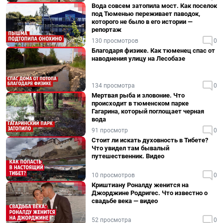
Вода совсем затопила мост. Как поселок
под Тюменью переживает паводок,
которого не было в его истории —
репортаж
130 просмотров
0
Благодаря физике. Как тюменец спас от
наводнения улицу на Лесобазе
134 просмотра
0
Мертвая рыба и зловоние. Что
происходит в тюменском парке
Гагарина, который поглощает черная
вода
91 просмотр
0
Стоит ли искать духовность в Тибете?
Что увидел там бывалый
путешественник. Видео
10 просмотров
0
Криштиану Роналду женится на
Джорджине Родригес. Что известно о
свадьбе века — видео
52 просмотра
0