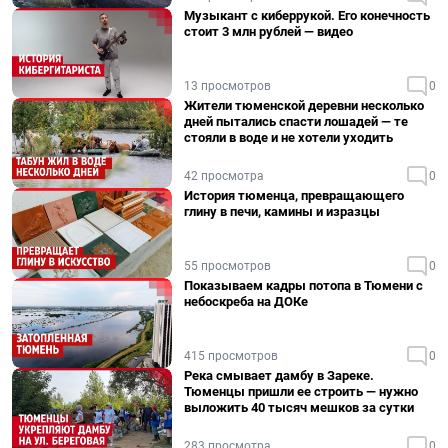
Музыкант с киберрукой. Его конечность
стоит 3 млн рублей — видео
13 просмотров
0
Жители тюменской деревни несколько
дней пытались спасти лошадей — те
стояли в воде и не хотели уходить
42 просмотра
0
История тюменца, превращающего
глину в печи, камины и изразцы
55 просмотров
0
Показываем кадры потопа в Тюмени с
небоскреба на ДОКе
415 просмотров
0
Река смывает дамбу в Зареке.
Тюменцы пришли ее строить — нужно
выложить 40 тысяч мешков за сутки
283 просмотра
0