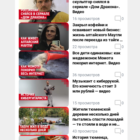
скульптор снялся в
сериале «Дом Дракона».
Видео
16 просмотров
0
Закрыл кофейни и
осваивает новый бизнес:
жизнь алтайского Маугли
после переезда из тайги в
столицу
22 просмотра
0
Все дети одинаковы: как
медвежонок Момота
покорил интернет. Видео
36 просмотров
0
Музыкант с киберрукой.
Его конечность стоит 3
млн рублей — видео
15 просмотров
0
Жители тюменской
деревни несколько дней
пытались спасти лошадей
— те стояли в воде и не
хотели уходить
43 просмотра
0
История тюменца,