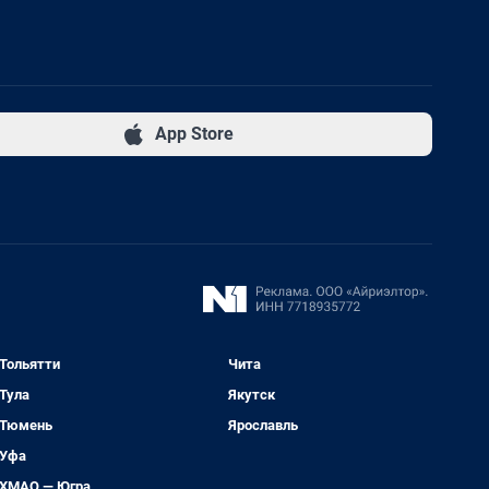
App Store
Тольятти
Чита
Тула
Якутск
Тюмень
Ярославль
Уфа
ХМАО — Югра