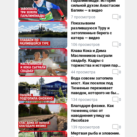
Паралимпиаде: история
сильной духом Анастасии
Багиян — в видео
7 просмотров
0
Показываем
разлившуюся Туру и
затопленные берега с
катера — видео
106 просмотров
0
Клава Кока и Дима
Масленников сыграли
свадьбу. Кадры с
торжества и история пары
— в видео
44 просмотра
0
Вода совсем затопила
мост. Как поселок под
Тюменью переживает
паводок, которого не было
в его истории — репортаж
134 просмотра
0
Благодаря физике. Как
тюменец спас от
наводнения улицу на
Лесобазе
139 просмотров
0
Мертвая рыба и зловоние.