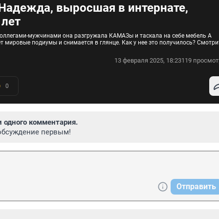
 Надежда, выросшая в интернате,
 лет
 коллегами-мужчинами она разгружала КАМАЗы и таскала на себе мебель А
т мировые подиумы и снимается в глянце. Как у нее это получилось? Смотри
13 февраля 2025, 18:23
119 просмот
0
и одного комментария.
обсуждение первым!
Отправить