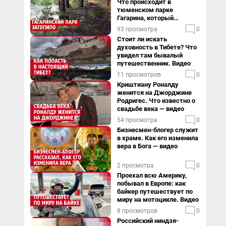
Что происходит в
тюменском парке
Гагарина, который
поглощает черная вода
93 просмотра
0
Стоит ли искать
духовность в Тибете? Что
увидел там бывалый
путешественник. Видео
11 просмотров
0
Криштиану Роналду
женится на Джорджине
Родригес. Что известно о
свадьбе века — видео
54 просмотра
0
Бизнесмен-блогер служит
в храме. Как его изменила
вера в Бога — видео
2 просмотра
0
Проехал всю Америку,
побывал в Европе: как
байкер путешествует по
миру на мотоцикле. Видео
8 просмотров
0
Российский ниндзя-