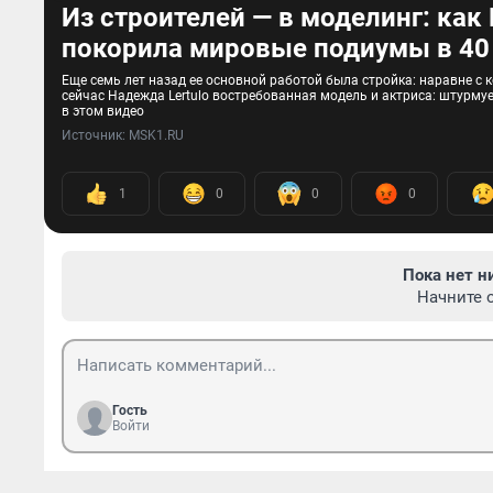
Из строителей — в моделинг: как
покорила мировые подиумы в 40
Еще семь лет назад ее основной работой была стройка: наравне с
сейчас Надежда Lertulo востребованная модель и актриса: штурмуе
в этом видео
Источник: 
MSK1.RU
1
0
0
0
Пока нет н
Начните 
Гость
Войти