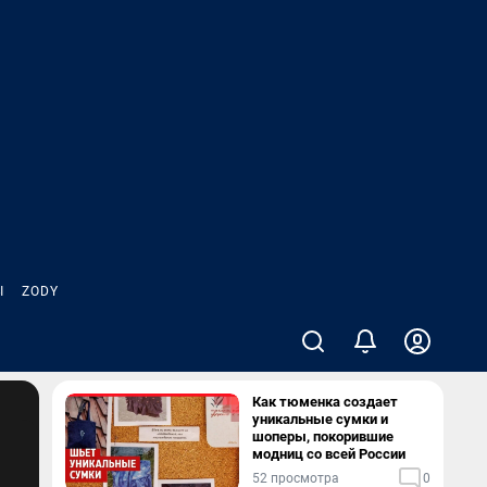
Ы
ZODY
Как тюменка создает
уникальные сумки и
шоперы, покорившие
модниц со всей России
52 просмотра
0