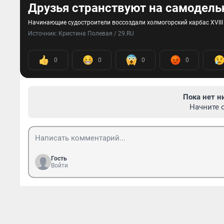
Друзья странствуют на самодель
Начинающие судостроители воссоздали холмогорский карбас XVIII
Источник: 
Кристина Полевая / 29.RU
0
0
0
0
Пока нет н
Начните 
Гость
Войти