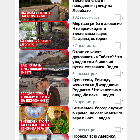
тюменец спас от
наводнения улицу на
Лесобазе
132 просмотра
0
Мертвая рыба и зловоние.
Что происходит в
тюменском парке
Гагарина, который
поглощает черная вода
82 просмотра
0
Стоит ли искать
духовность в Тибете? Что
увидел там бывалый
путешественник. Видео
8 просмотров
0
Криштиану Роналду
женится на Джорджине
Родригес. Что известно о
свадьбе века — видео
36 просмотров
0
Бизнесмен-блогер служит
в храме. Как его изменила
вера в Бога — видео
0 просмотров
0
Проехал всю Америку,