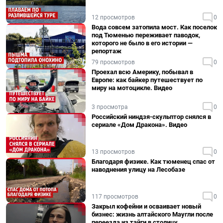
12 просмотров
0
Вода совсем затопила мост. Как поселок
под Тюменью переживает паводок,
которого не было в его истории —
репортаж
79 просмотров
0
Проехал всю Америку, побывал в
Европе: как байкер путешествует по
миру на мотоцикле. Видео
3 просмотра
0
Российский ниндзя-скульптор снялся в
сериале «Дом Дракона». Видео
13 просмотров
0
Благодаря физике. Как тюменец спас от
наводнения улицу на Лесобазе
117 просмотров
0
Закрыл кофейни и осваивает новый
бизнес: жизнь алтайского Маугли после
переезда из тайги в столицу