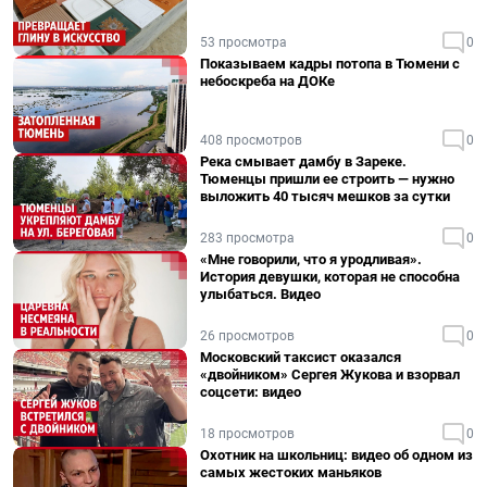
53 просмотра
0
Показываем кадры потопа в Тюмени с
небоскреба на ДОКе
408 просмотров
0
Река смывает дамбу в Зареке.
Тюменцы пришли ее строить — нужно
выложить 40 тысяч мешков за сутки
283 просмотра
0
«Мне говорили, что я уродливая».
История девушки, которая не способна
улыбаться. Видео
26 просмотров
0
Московский таксист оказался
«двойником» Сергея Жукова и взорвал
соцсети: видео
18 просмотров
0
Охотник на школьниц: видео об одном из
самых жестоких маньяков