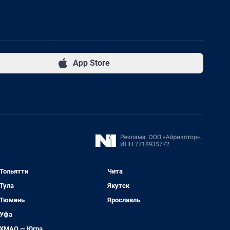
App Store
Тольятти
Чита
Тула
Якутск
Тюмень
Ярославль
Уфа
ХМАО — Югра