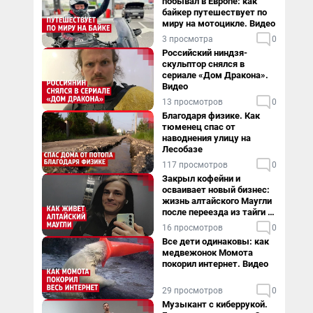
побывал в Европе: как
байкер путешествует по
миру на мотоцикле. Видео
3 просмотра
0
Российский ниндзя-
скульптор снялся в
сериале «Дом Дракона».
Видео
13 просмотров
0
Благодаря физике. Как
тюменец спас от
наводнения улицу на
Лесобазе
117 просмотров
0
Закрыл кофейни и
осваивает новый бизнес:
жизнь алтайского Маугли
после переезда из тайги в
столицу
16 просмотров
0
Все дети одинаковы: как
медвежонок Момота
покорил интернет. Видео
29 просмотров
0
Музыкант с киберрукой.