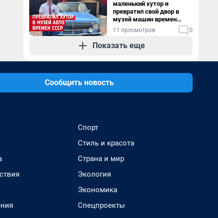
маленький хутор и
превратил свой двор в
музей машин времен
СССР. Видео
11 просмотров
0
Показать еще
Сообщить новость
Спорт
Стиль и красота
а
Страна и мир
ствия
Экология
Экономика
ения
Спецпроекты