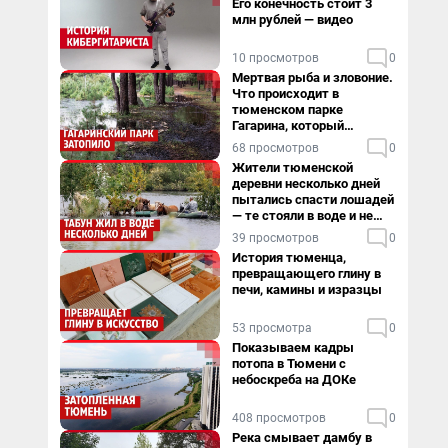
Его конечность стоит 3
млн рублей — видео
10 просмотров
0
Мертвая рыба и зловоние.
Что происходит в
тюменском парке
Гагарина, который
поглощает черная вода
68 просмотров
0
Жители тюменской
деревни несколько дней
пытались спасти лошадей
— те стояли в воде и не
хотели уходить
39 просмотров
0
История тюменца,
превращающего глину в
печи, камины и изразцы
53 просмотра
0
Показываем кадры
потопа в Тюмени с
небоскреба на ДОКе
408 просмотров
0
Река смывает дамбу в