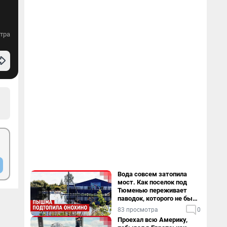
тра
Вода совсем затопила
мост. Как поселок под
Тюменью переживает
паводок, которого не было
в его истории — репортаж
83 просмотра
0
Проехал всю Америку,