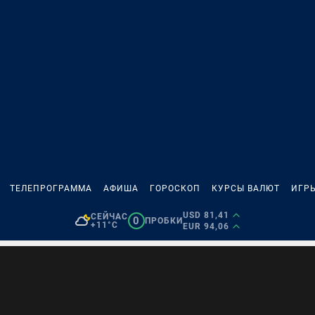
ТЕЛЕПРОГРАММА
АФИША
ГОРОСКОП
КУРСЫ ВАЛЮТ
ИГР
USD 81,41
СЕЙЧАС
0
ПРОБКИ
+11°C
EUR 94,06