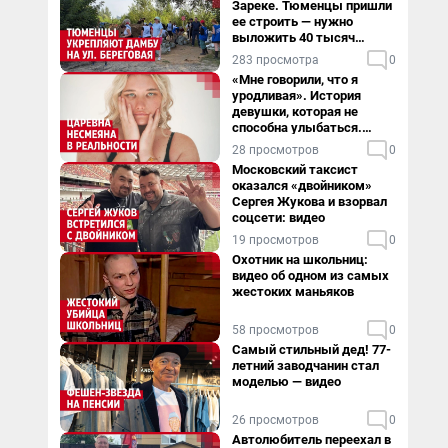
Зареке. Тюменцы пришли
ее строить — нужно
выложить 40 тысяч
мешков за сутки
283 просмотра
0
«Мне говорили, что я
уродливая». История
девушки, которая не
способна улыбаться.
Видео
28 просмотров
0
Московский таксист
оказался «двойником»
Сергея Жукова и взорвал
соцсети: видео
19 просмотров
0
Охотник на школьниц:
видео об одном из самых
жестоких маньяков
58 просмотров
0
Самый стильный дед! 77-
летний заводчанин стал
моделью — видео
26 просмотров
0
Автолюбитель переехал в