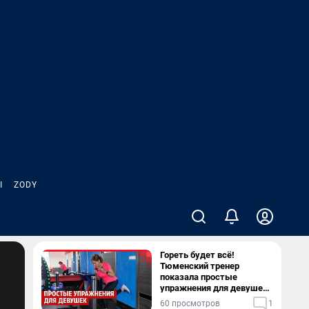
Ы
ZODY
Гореть будет всё!
Тюменский тренер
показала простые
упражнения для девушек,
которые можно делать
60 просмотров
1