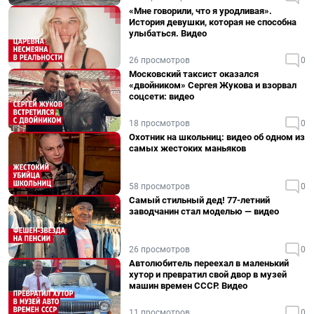
«Мне говорили, что я уродливая».
История девушки, которая не способна
улыбаться. Видео
26 просмотров
0
Московский таксист оказался
«двойником» Сергея Жукова и взорвал
соцсети: видео
18 просмотров
0
Охотник на школьниц: видео об одном из
самых жестоких маньяков
58 просмотров
0
Самый стильный дед! 77-летний
заводчанин стал моделью — видео
26 просмотров
0
Автолюбитель переехал в маленький
хутор и превратил свой двор в музей
машин времен СССР. Видео
11 просмотров
0