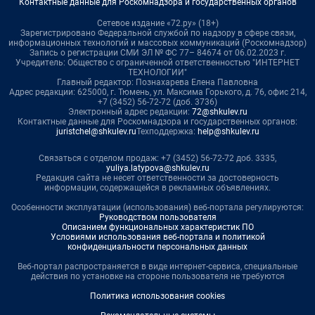
Контактные данные для Роскомнадзора и государственных органов
Сетевое издание «72.ру» (18+)
Зарегистрировано Федеральной службой по надзору в сфере связи,
информационных технологий и массовых коммуникаций (Роскомнадзор)
Запись о регистрации СМИ ЭЛ № ФС 77– 84674 от 06.02.2023 г.
Учредитель: Общество с ограниченной ответственностью "ИНТЕРНЕТ
ТЕХНОЛОГИИ"
Главный редактор: Познахарева Елена Павловна
Адрес редакции: 625000, г. Тюмень, ул. Максима Горького, д. 76, офис 214,
+7 (3452) 56-72-72 (доб. 3736)
Электронный адрес редакции:
72@shkulev.ru
Контактные данные для Роскомнадзора и государственных органов:
juristchel@shkulev.ru
Техподдержка:
help@shkulev.ru
Связаться с отделом продаж: +7 (3452) 56-72-72 доб. 3335,
yuliya.latypova@shkulev.ru
Редакция сайта не несет ответственности за достоверность
информации, содержащейся в рекламных объявлениях.
Особенности эксплуатации (использования) веб-портала регулируются:
Руководством пользователя
Описанием функциональных характеристик ПО
Условиями использования веб-портала и политикой
конфиденциальности персональных данных
Веб-портал распространяется в виде интернет-сервиса, специальные
действия по установке на стороне пользователя не требуются
Политика использования cookies