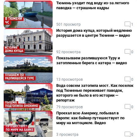
Тюмень уходит под воду из-за летного
паводка — страшные кадры
501 просмотр
1
История дома купца, который медленно
разрушается в центре Тюмени — видео
92 просмотра
0
Показываем разлившуюся Туру и
затопленные берега с катера — видео
13 просмотров
0
Вода совсем затопила мост. Как поселок
под Тюменью переживает паводок,
которого не было в его истории —
репортаж
79 просмотров
0
Проехал всю Америку, побывал в
Европе: как байкер путешествует по
миру на мотоцикле. Видео
3 просмотра
0