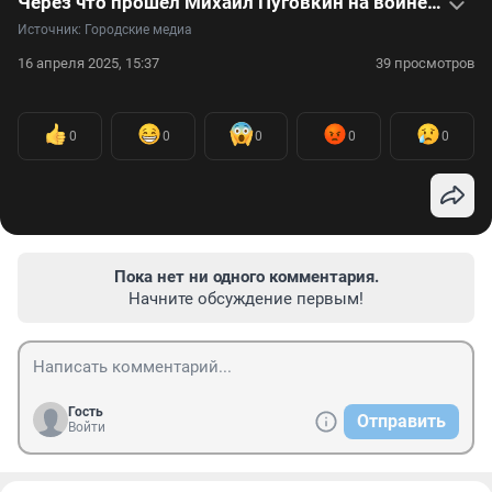
Через что прошел Михаил Пуговкин на войне. Видео о судьбе актера
Источник: 
Городские медиа
16 апреля 2025, 15:37
39 просмотров
0
0
0
0
0
Пока нет ни одного комментария.
Начните обсуждение первым!
Гость
Отправить
Войти