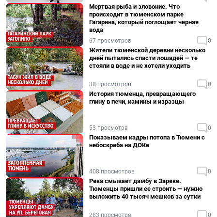
Мертвая рыба и зловоние. Что
происходит в тюменском парке
Гагарина, который поглощает черная
вода
67 просмотров
0
Жители тюменской деревни несколько
дней пытались спасти лошадей — те
стояли в воде и не хотели уходить
38 просмотров
0
История тюменца, превращающего
глину в печи, камины и изразцы
53 просмотра
0
Показываем кадры потопа в Тюмени с
небоскреба на ДОКе
408 просмотров
0
Река смывает дамбу в Зареке.
Тюменцы пришли ее строить — нужно
выложить 40 тысяч мешков за сутки
283 просмотра
0