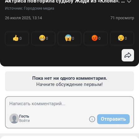
Актриса повторила судьбу Жади из «Клона»: видео
Источник: 
Городские медиа
26 июля 2025, 13:14
71 просмотр
0
0
0
0
0
Пока нет ни одного комментария.
Начните обсуждение первым!
Гость
Отправить
Войти