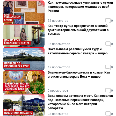
Как тюменка создает уникальные сумки
и шоперы, покорившие модниц со всей
России
52 просмотра
0
Как театр купца превратился в жилой
дом? История лимонной двухэтажки в
Тюмени
36 просмотров
0
Показываем разлившуюся Туру и
затопленные берега с катера — видео
47 просмотров
0
Бизнесмен-блогер служит в храме. Как
его изменила вера в Бога — видео
0 просмотров
0
Вода совсем затопила мост. Как поселок
под Тюменью переживает паводок,
которого не было в его истории —
репортаж
93 просмотра
0