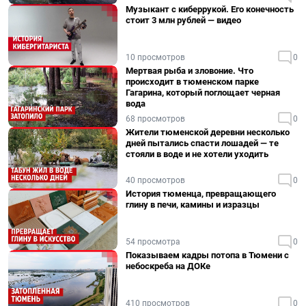
Музыкант с киберрукой. Его конечность
стоит 3 млн рублей — видео
10 просмотров
0
Мертвая рыба и зловоние. Что
происходит в тюменском парке
Гагарина, который поглощает черная
вода
68 просмотров
0
Жители тюменской деревни несколько
дней пытались спасти лошадей — те
стояли в воде и не хотели уходить
40 просмотров
0
История тюменца, превращающего
глину в печи, камины и изразцы
54 просмотра
0
Показываем кадры потопа в Тюмени с
небоскреба на ДОКе
410 просмотров
0