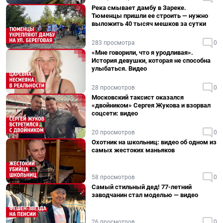
Река смывает дамбу в Зареке.
Тюменцы пришли ее строить — нужно
выложить 40 тысяч мешков за сутки
283 просмотра
0
«Мне говорили, что я уродливая».
История девушки, которая не способна
улыбаться. Видео
28 просмотров
0
Московский таксист оказался
«двойником» Сергея Жукова и взорвал
соцсети: видео
20 просмотров
0
Охотник на школьниц: видео об одном из
самых жестоких маньяков
58 просмотров
0
Самый стильный дед! 77-летний
заводчанин стал моделью — видео
26 просмотров
0