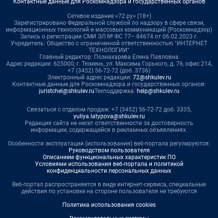
Контактные данные для Роскомнадзора и государственных органов
Сетевое издание «72.ру» (18+)
Зарегистрировано Федеральной службой по надзору в сфере связи,
информационных технологий и массовых коммуникаций (Роскомнадзор)
Запись о регистрации СМИ ЭЛ № ФС 77– 84674 от 06.02.2023 г.
Учредитель: Общество с ограниченной ответственностью "ИНТЕРНЕТ
ТЕХНОЛОГИИ"
Главный редактор: Познахарева Елена Павловна
Адрес редакции: 625000, г. Тюмень, ул. Максима Горького, д. 76, офис 214,
+7 (3452) 56-72-72 (доб. 3736)
Электронный адрес редакции:
72@shkulev.ru
Контактные данные для Роскомнадзора и государственных органов:
juristchel@shkulev.ru
Техподдержка:
help@shkulev.ru
Связаться с отделом продаж: +7 (3452) 56-72-72 доб. 3335,
yuliya.latypova@shkulev.ru
Редакция сайта не несет ответственности за достоверность
информации, содержащейся в рекламных объявлениях.
Особенности эксплуатации (использования) веб-портала регулируются:
Руководством пользователя
Описанием функциональных характеристик ПО
Условиями использования веб-портала и политикой
конфиденциальности персональных данных
Веб-портал распространяется в виде интернет-сервиса, специальные
действия по установке на стороне пользователя не требуются
Политика использования cookies