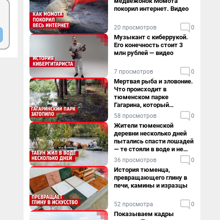
медвежонок Момота
покорил интернет. Видео
20 просмотров
0
Музыкант с киберрукой.
Его конечность стоит 3
млн рублей — видео
7 просмотров
0
Мертвая рыба и зловоние.
Что происходит в
тюменском парке
Гагарина, который
поглощает черная вода
58 просмотров
0
Жители тюменской
деревни несколько дней
пытались спасти лошадей
— те стояли в воде и не
хотели уходить
36 просмотров
0
История тюменца,
превращающего глину в
печи, камины и изразцы
52 просмотра
0
Показываем кадры