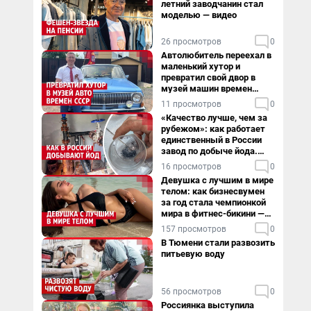
летний заводчанин стал
моделью — видео
26 просмотров
0
Автолюбитель переехал в
маленький хутор и
превратил свой двор в
музей машин времен
СССР. Видео
11 просмотров
0
«Качество лучше, чем за
рубежом»: как работает
единственный в России
завод по добыче йода.
Видео
16 просмотров
0
Девушка с лучшим в мире
телом: как бизнесвумен
за год стала чемпионкой
мира в фитнес-бикини —
видео
157 просмотров
0
В Тюмени стали развозить
питьевую воду
56 просмотров
0
Россиянка выступила