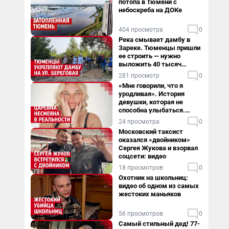
потопа в Тюмени с
небоскреба на ДОКе
404 просмотра
0
Река смывает дамбу в
Зареке. Тюменцы пришли
ее строить — нужно
выложить 40 тысяч
мешков за сутки
281 просмотр
0
«Мне говорили, что я
уродливая». История
девушки, которая не
способна улыбаться.
Видео
24 просмотра
0
Московский таксист
оказался «двойником»
Сергея Жукова и взорвал
соцсети: видео
18 просмотров
0
Охотник на школьниц:
видео об одном из самых
жестоких маньяков
56 просмотров
0
Самый стильный дед! 77-