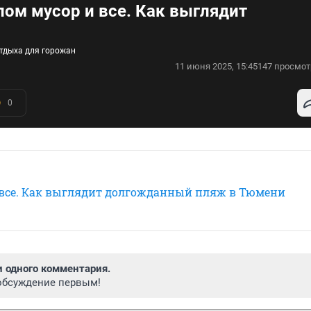
глом мусор и все. Как выглядит
отдыха для горожан
11 июня 2025, 15:45
147 просмот
0
 и все. Как выглядит долгожданный пляж в Тюмени
и одного комментария.
обсуждение первым!