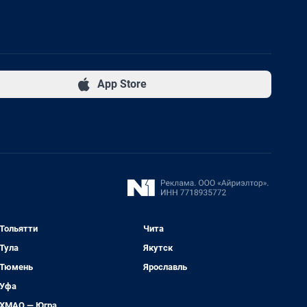
App Store
Тольятти
Чита
Тула
Якутск
Тюмень
Ярославль
Уфа
ХМАО — Югра