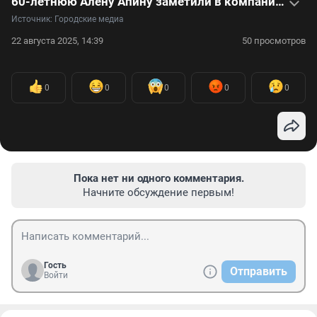
60-летнюю Алену Апину заметили в компании молодого кавалера: видео
Источник: 
Городские медиа
22 августа 2025, 14:39
50 просмотров
0
0
0
0
0
Пока нет ни одного комментария.
Начните обсуждение первым!
Гость
Отправить
Войти