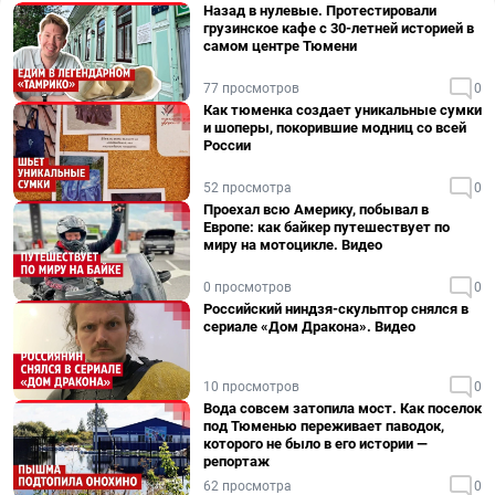
Назад в нулевые. Протестировали
грузинское кафе с 30-летней историей в
самом центре Тюмени
77 просмотров
0
Как тюменка создает уникальные сумки
и шоперы, покорившие модниц со всей
России
52 просмотра
0
Проехал всю Америку, побывал в
Европе: как байкер путешествует по
миру на мотоцикле. Видео
0 просмотров
0
Российский ниндзя-скульптор снялся в
сериале «Дом Дракона». Видео
10 просмотров
0
Вода совсем затопила мост. Как поселок
под Тюменью переживает паводок,
которого не было в его истории —
репортаж
62 просмотра
0