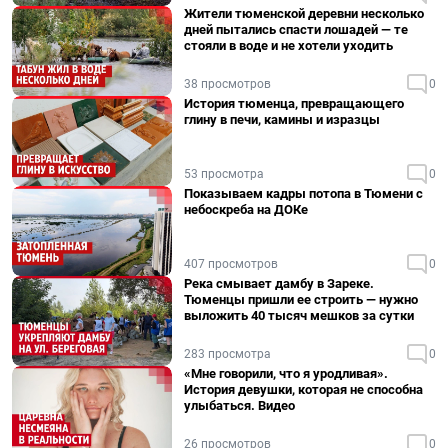
Жители тюменской деревни несколько
дней пытались спасти лошадей — те
стояли в воде и не хотели уходить
38 просмотров
0
История тюменца, превращающего
глину в печи, камины и изразцы
53 просмотра
0
Показываем кадры потопа в Тюмени с
небоскреба на ДОКе
407 просмотров
0
Река смывает дамбу в Зареке.
Тюменцы пришли ее строить — нужно
выложить 40 тысяч мешков за сутки
283 просмотра
0
«Мне говорили, что я уродливая».
История девушки, которая не способна
улыбаться. Видео
26 просмотров
0