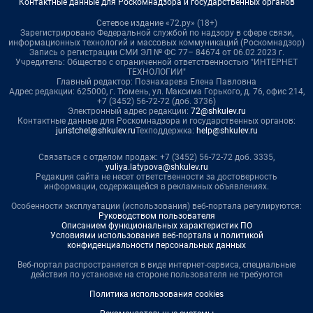
Контактные данные для Роскомнадзора и государственных органов
Сетевое издание «72.ру» (18+)
Зарегистрировано Федеральной службой по надзору в сфере связи,
информационных технологий и массовых коммуникаций (Роскомнадзор)
Запись о регистрации СМИ ЭЛ № ФС 77– 84674 от 06.02.2023 г.
Учредитель: Общество с ограниченной ответственностью "ИНТЕРНЕТ
ТЕХНОЛОГИИ"
Главный редактор: Познахарева Елена Павловна
Адрес редакции: 625000, г. Тюмень, ул. Максима Горького, д. 76, офис 214,
+7 (3452) 56-72-72 (доб. 3736)
Электронный адрес редакции:
72@shkulev.ru
Контактные данные для Роскомнадзора и государственных органов:
juristchel@shkulev.ru
Техподдержка:
help@shkulev.ru
Связаться с отделом продаж: +7 (3452) 56-72-72 доб. 3335,
yuliya.latypova@shkulev.ru
Редакция сайта не несет ответственности за достоверность
информации, содержащейся в рекламных объявлениях.
Особенности эксплуатации (использования) веб-портала регулируются:
Руководством пользователя
Описанием функциональных характеристик ПО
Условиями использования веб-портала и политикой
конфиденциальности персональных данных
Веб-портал распространяется в виде интернет-сервиса, специальные
действия по установке на стороне пользователя не требуются
Политика использования cookies