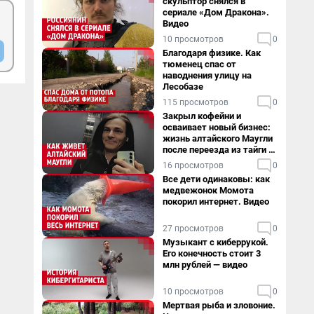
скульптор снялся в
сериале «Дом Дракона».
Видео
10 просмотров
0
Благодаря физике. Как
тюменец спас от
наводнения улицу на
Лесобазе
115 просмотров
0
Закрыл кофейни и
осваивает новый бизнес:
жизнь алтайского Маугли
после переезда из тайги в
столицу
16 просмотров
0
Все дети одинаковы: как
медвежонок Момота
покорил интернет. Видео
27 просмотров
0
Музыкант с киберрукой.
Его конечность стоит 3
млн рублей — видео
10 просмотров
0
Мертвая рыба и зловоние.