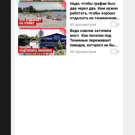
Надо, чтобы график был
два через два. Кем нужно
работать, чтобы хорошо
отдыхать на тюменском
пляже
45 просмотров
0
Вода совсем затопила
мост. Как поселок под
Тюменью переживает
паводок, которого не было
в его истории — репортаж
66 просмотров
0