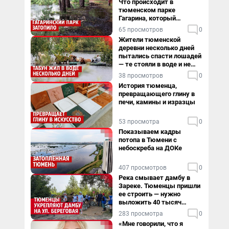
Что происходит в
тюменском парке
Гагарина, который
поглощает черная вода
65 просмотров
0
Жители тюменской
деревни несколько дней
пытались спасти лошадей
— те стояли в воде и не
хотели уходить
38 просмотров
0
История тюменца,
превращающего глину в
печи, камины и изразцы
53 просмотра
0
Показываем кадры
потопа в Тюмени с
небоскреба на ДОКе
407 просмотров
0
Река смывает дамбу в
Зареке. Тюменцы пришли
ее строить — нужно
выложить 40 тысяч
мешков за сутки
283 просмотра
0
«Мне говорили, что я