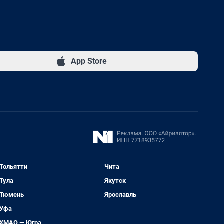
App Store
Тольятти
Чита
Тула
Якутск
Тюмень
Ярославль
Уфа
ХМАО — Югра