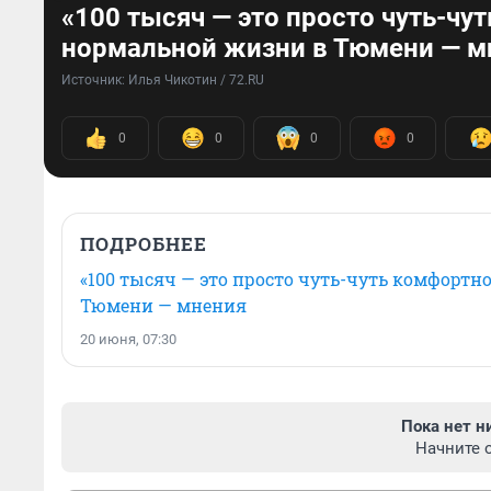
«100 тысяч — это просто чуть-чу
нормальной жизни в Тюмени — м
Источник: 
Илья Чикотин / 72.RU
0
0
0
0
ПОДРОБНЕЕ
«100 тысяч — это просто чуть-чуть комфортн
Тюмени — мнения
20 июня, 07:30
Пока нет н
Начните 