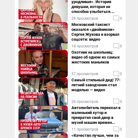
уродливая». История
девушки, которая не
способна улыбаться.
Видео
26 просмотров
0
Московский таксист
оказался «двойником»
Сергея Жукова и взорвал
соцсети: видео
18 просмотров
0
Охотник на школьниц:
видео об одном из самых
жестоких маньяков
57 просмотров
0
Самый стильный дед! 77-
летний заводчанин стал
моделью — видео
26 просмотров
0
Автолюбитель переехал в
маленький хутор и
превратил свой двор в
музей машин времен
СССР. Видео
11 просмотров
0
«Качество лучше, чем за