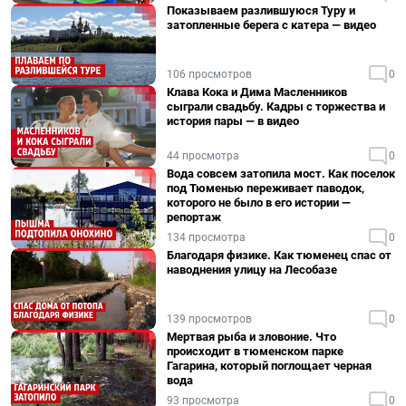
Показываем разлившуюся Туру и
затопленные берега с катера — видео
106 просмотров
0
Клава Кока и Дима Масленников
сыграли свадьбу. Кадры с торжества и
история пары — в видео
44 просмотра
0
Вода совсем затопила мост. Как поселок
под Тюменью переживает паводок,
которого не было в его истории —
репортаж
134 просмотра
0
Благодаря физике. Как тюменец спас от
наводнения улицу на Лесобазе
139 просмотров
0
Мертвая рыба и зловоние. Что
происходит в тюменском парке
Гагарина, который поглощает черная
вода
93 просмотра
0