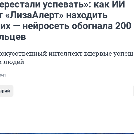
ерестали успевать»: как ИИ
т «ЛизаАлерт» находить
их — нейросеть обогнала 200
льцев
 искусственный интеллект впервые успе
и людей
941
арий