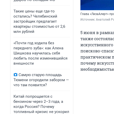
Такие цены еще где-то
Глава
«ЛизаАлерт» пр
остались? Челябинский
Источник: 
Анатолий Р
застройщик предлагает
квартиры стоимостью от 2,6
млн рублей
5 июня в рамка
также состояла
«Почти год ходила без
искусственного
переднего зуба»: как Алена
поисково-спасат
Шишкова научилась себя
практическом п
любить после изменившейся
почему искусст
внешности
необходимостью
Самую старую площадь
Тюмени огородили забором —
что там появится?
Китай попрощается с
бензином через 2–3 года, а
когда Россия? Почему
топливный кризис не ускорил