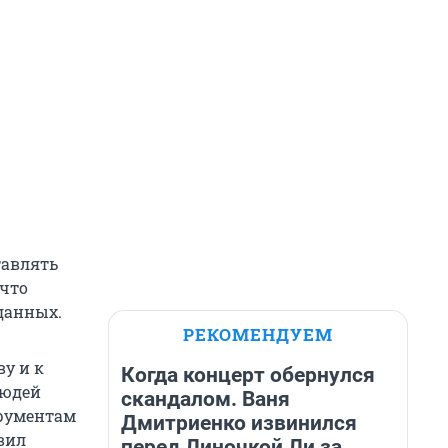
тавлять
 что
данных.
РЕКОМЕНДУЕМ
у и к
Когда концерт обернулся
людей
скандалом. Ваня
трументам
Дмитриенко извинился
вил
перед Линочкой Ли за