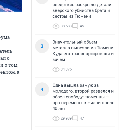
следствие раскрыло детали
зверского убийства брата и
сестры из Тюмени
38 583
45
рума
Значительный объем
3
металла вывезли из Тюмени.
атель
Куда его транспортировали и
ал о
зачем
 о том,
34 375
ентом, а
Одна вышла замуж за
4
молодого, второй развелся и
обрел свободу: тюменцы —
про перемены в жизни после
40 лет
29 939
47