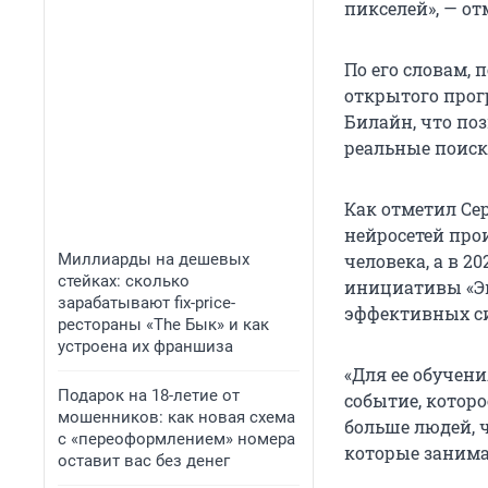
пикселей», — от
По его словам,
открытого прог
Билайн, что поз
реальные поиск
Как отметил Се
нейросетей прои
Миллиарды на дешевых
человека, а в 2
стейках: сколько
инициативы «Эк
зарабатывают fix-price-
эффективных си
рестораны «The Бык» и как
устроена их франшиза
«Для ее обучен
Подарок на 18-летие от
событие, котор
мошенников: как новая схема
больше людей, ч
с «переоформлением» номера
которые занима
оставит вас без денег