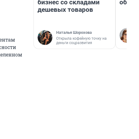
бизнес со складами
обнар
дешевых товаров
Наталья Шорохова
Открыла кофейную точку на
ментам
деньги соцразвития
жности
деленном