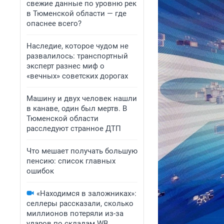
свежие данные по уровню рек
в Тюменской области — где
опаснее всего?
Наследие, которое чудом не
развалилось: транспортный
эксперт разнес миф о
«вечных» советских дорогах
Машину и двух человек нашли
в канаве, один был мертв. В
Тюменской области
расследуют странное ДТП
Что мешает получать большую
пенсию: список главных
ошибок
«Находимся в заложниках»:
селлеры рассказали, сколько
миллионов потеряли из-за
ударов по складам WB