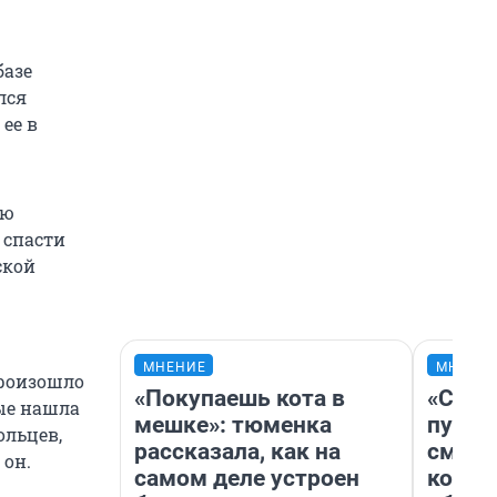
базе
лся
ее в
ью
 спасти
ской
МНЕНИЕ
МНЕНИ
произошло
«Покупаешь кота в
«Спут
вые нашла
мешке»: тюменка
пургу»
ольцев,
рассказала, как на
смерт
 он.
самом деле устроен
котор