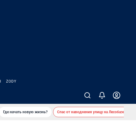
Ы
ZODY
Где начать новую жизнь?
Спас от наводнения улицу на Лесобазе
Д