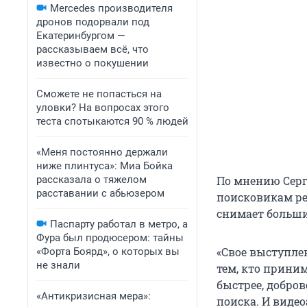
Mercedes производителя
дронов подорвали под
Екатеринбургом —
рассказываем всё, что
известно о покушении
Сможете не попасться на
уловки? На вопросах этого
теста спотыкаются 90 % людей
«Меня постоянно держали
ниже плинтуса»: Миа Бойка
рассказала о тяжелом
По мнению Серг
расставании с абьюзером
поисковикам ре
снимает больши
Паспарту работал в метро, а
Фура был продюсером: тайны
«Свое выступле
«Форта Боярд», о которых вы
не знали
тем, кто прини
быстрее, добро
«Антикризисная мера»:
поиска. И виде