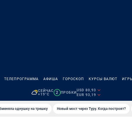
ТЕЛЕПРОГРАММА
АФИША
ГОРОСКОП
КУРСЫ ВАЛЮТ
ИГР
USD 80,93
СЕЙЧАС
2
ПРОБКИ
+19°C
EUR 93,19
бменяла однушку на трешку
Новый мост через Туру. Когда построят?