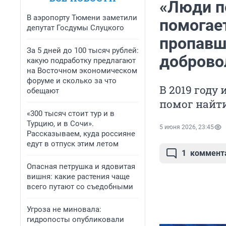
«Люди п
В аэропорту Тюмени заметили
помогае
депутат Госдумы Слуцкого
пропавш
За 5 дней до 100 тысяч рублей:
доброво
какую подработку предлагают
на Восточном экономическом
форуме и сколько за что
В 2019 году
обещают
помог найт
«300 тысяч стоит тур и в
Турцию, и в Сочи».
5 июня 2026, 23:45
Рассказываем, куда россияне
едут в отпуск этим летом
1
коммент
Опасная петрушка и ядовитая
вишня: какие растения чаще
всего путают со съедобными
Угроза не миновала:
гидропосты опубликовали