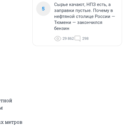
Сырье качают, НПЗ есть, а
5
заправки пустые. Почему в
нефтяной столице России —
Тюмени — закончился
бензин
29 862
298
етной
м
ых метров