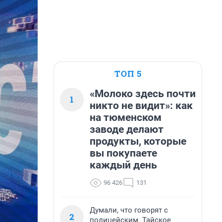
ТОП 5
«Молоко здесь почти
1
никто не видит»: как
на тюменском
заводе делают
продукты, которые
вы покупаете
каждый день
96 426
131
Думали, что говорят с
2
полицейским. Тайское