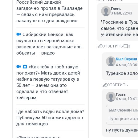
Российский диджей
загадочно пропал в Таиланде
Гость
3 мая, 22:43
— связь с ним прервалась
накануне его дня рождения
"Россияне в Тур
самое, что срав
Сибирский Бэнкси: как
учительницей на
скульптор в черной маске
развешивает загадочные арт-
ОТВЕТИТЬ
3
объекты — видео
Был Сереня
4 мая, 08:36
«Как тебя в гроб такую
положат?» Мать двоих детей
Турецкое золо
набила первую татуировку в
50 лет — зачем она это
ОТВЕТИТЬ
сделала и что отвечает
Гость
хейтерам
4 мая, 10:41
Был Сереня
4 ма
Где набрать воды возле дома?
Публикуем 50 свежих адресов
Турецкое зол
для тюменцев
ну пусть думаю
«Финал не совпал с