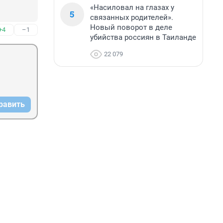
«Насиловал на глазах у
5
связанных родителей».
Новый поворот в деле
+4
–1
убийства россиян в Таиланде
22 079
равить