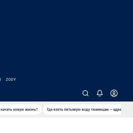
Ы
ZODY
 начать новую жизнь?
Где взять питьевую воду тюменцам — адреса