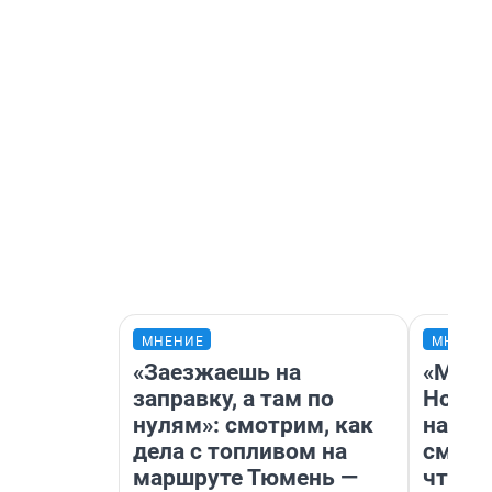
МНЕНИЕ
МНЕНИ
«Заезжаешь на
«Мы в
заправку, а там по
Нолан
нулям»: смотрим, как
настр
дела с топливом на
смотр
маршруте Тюмень —
чтобы