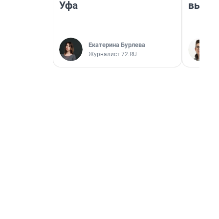
Уфа
выгля
Екатерина Бурлева
Журналист 72.RU