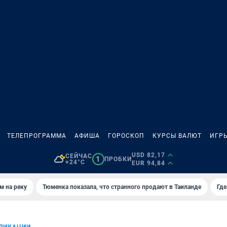
ТЕЛЕПРОГРАММА
АФИША
ГОРОСКОП
КУРСЫ ВАЛЮТ
ИГР
USD 82,17
СЕЙЧАС
1
ПРОБКИ
+24°C
EUR 94,84
м на реку
Тюменка показала, что странного продают в Таиланде
Где