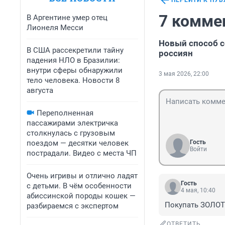
ПЕРЕЙТИ К ПУ
7 комме
В Аргентине умер отец
Лионеля Месси
Новый способ с
В США рассекретили тайну
россиян
падения НЛО в Бразилии:
внутри сферы обнаружили
3 мая 2026, 22:00
тело человека. Новости 8
августа
Переполненная
пассажирами электричка
столкнулась с грузовым
поездом — десятки человек
Гость
Войти
пострадали. Видео с места ЧП
Очень игривы и отлично ладят
Гость
с детьми. В чём особенности
4 мая, 10:40
абиссинской породы кошек —
Покупать ЗОЛОТО
разбираемся с экспертом
ОТВЕТИТЬ