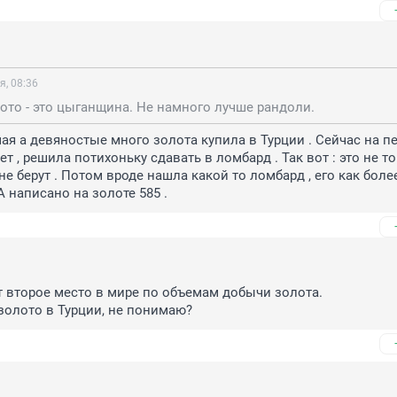
я, 08:36
ото - это цыганщина. Не намного лучше рандоли.
ая а девяностые много золота купила в Турции . Сейчас на пе
ет , решила потихоньку сдавать в ломбард . Так вот : это не то
о не берут . Потом вроде нашла какой то ломбард , его как боле
А написано на золоте 585 .
 второе место в мире по объемам добычи золота.

золото в Турции, не понимаю?