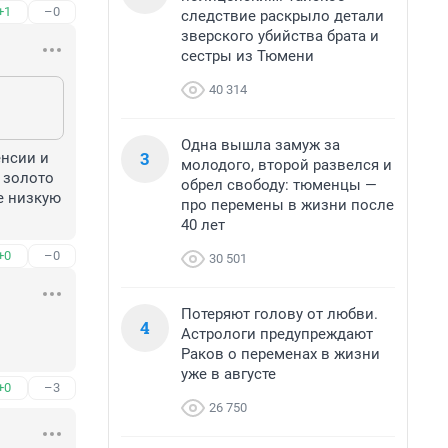
+1
–0
следствие раскрыло детали
зверского убийства брата и
сестры из Тюмени
40 314
Одна вышла замуж за
3
нсии и 
молодого, второй развелся и
 золото 
обрел свободу: тюменцы —
е низкую 
про перемены в жизни после
40 лет
+0
–0
30 501
Потеряют голову от любви.
4
Астрологи предупреждают
Раков о переменах в жизни
уже в августе
+0
–3
26 750