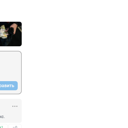
равить
кс.
+1
–0