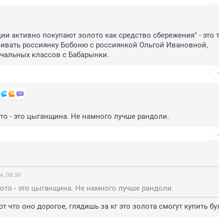
ции активно покупают золото как средство сбережения" - это т
нивать россиянку Бобоню с россиянкой Ольгой Ивановной, 
чальных классов с Бабарынки.
то - это цыганщина. Не намного лучше рандоли.
я, 08:36
ото - это цыганщина. Не намного лучше рандоли.
т что оно дорогое, глядишь за кг это золота смогут купить бу