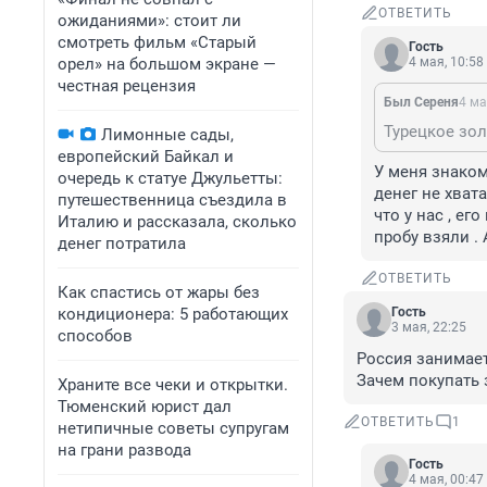
ОТВЕТИТЬ
ожиданиями»: стоит ли
смотреть фильм «Старый
Гость
орел» на большом экране —
4 мая, 10:58
честная рецензия
Был Сереня
4 ма
Турецкое зол
Лимонные сады,
европейский Байкал и
У меня знаком
очередь к статуе Джульетты:
денег не хвата
путешественница съездила в
что у нас , ег
Италию и рассказала, сколько
пробу взяли . 
денег потратила
ОТВЕТИТЬ
Как спастись от жары без
кондиционера: 5 работающих
Гость
3 мая, 22:25
способов
Россия занимает
Зачем покупать 
Храните все чеки и открытки.
Тюменский юрист дал
ОТВЕТИТЬ
1
нетипичные советы супругам
на грани развода
Гость
4 мая, 00:47