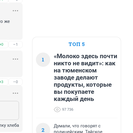
о же 
ТОП 5
+0
–1
«Молоко здесь почти
1
никто не видит»: как
на тюменском
заводе делают
+3
–0
продукты, которые
вы покупаете
каждый день
97 736
лку хлеба
Думали, что говорят с
2
полицейским. Тайское