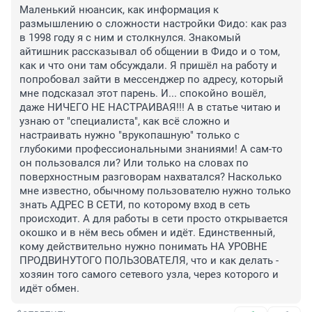
Маленький нюансик, как информация к 
размышлению о сложности настройки Фидо: как раз 
в 1998 году я с ним и столкнулся. Знакомый 
айтишник рассказывал об общении в Фидо и о том, 
как и что они там обсуждали. Я пришёл на работу и 
попробовал зайти в мессенджер по адресу, который 
мне подсказал этот парень. И... спокойно вошёл, 
даже НИЧЕГО НЕ НАСТРАИВАЯ!!! А в статье читаю и 
узнаю от "специалиста", как всё сложно и 
настраивать нужно "врукопашную" только с 
глубокими профессиональными знаниями! А сам-то 
он пользовался ли? Или только на словах по 
поверхностным разговорам нахватался? Насколько 
мне известно, обычному пользователю нужно только 
знать АДРЕС В СЕТИ, по которому вход в сеть 
происходит. А для работы в сети просто открывается 
окошко и в нём весь обмен и идёт. Единственный, 
кому действительно нужно понимать НА УРОВНЕ 
ПРОДВИНУТОГО ПОЛЬЗОВАТЕЛЯ, что и как делать - 
хозяин того самого сетевого узла, через которого и 
идёт обмен.