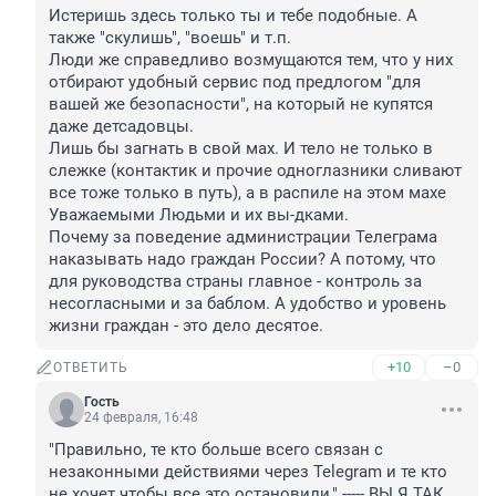
Истеришь здесь только ты и тебе подобные. А 
также "скулишь", "воешь" и т.п.

Люди же справедливо возмущаются тем, что у них 
отбирают удобный сервис под предлогом "для 
вашей же безопасности", на который не купятся 
даже детсадовцы.

Лишь бы загнать в свой мах. И тело не только в 
слежке (контактик и прочие одноглазники сливают 
все тоже только в путь), а в распиле на этом махе 
Уважаемыми Людьми и их вы-дками.

Почему за поведение администрации Телеграма 
наказывать надо граждан России? А потому, что 
для руководства страны главное - контроль за 
несогласными и за баблом. А удобство и уровень 
жизни граждан - это дело десятое.
+10
–0
ОТВЕТИТЬ
Гость
24 февраля, 16:48
"Правильно, те кто больше всего связан с 
незаконными действиями через Telegram и те кто 
не хочет чтобы все это остановили," ----- ВЫ Я ТАК 