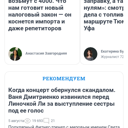
возьмут с 4000. Что
заправку, а там
нам готовит новый
нулям»: смотри
налоговый закон — он
дела с топливо
коснется импорта и
маршруте Тюм
даже репетиторов
Уфа
Екатерина Бур
Анастасия Завгородняя
Журналист 72.R
РЕКОМЕНДУЕМ
Когда концерт обернулся скандалом.
Ваня Дмитриенко извинился перед
Линочкой Ли за выступление сестры
под ее голос
5 августа
19 693
21
Популярный фитнес-тренер с мировым именем Света