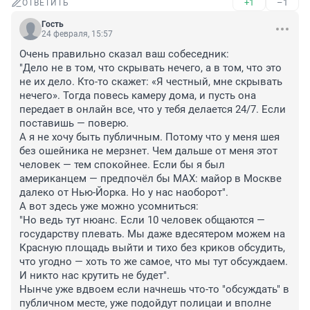
+1
–1
ОТВЕТИТЬ
Гость
24 февраля, 15:57
Очень правильно сказал ваш собеседник:

"Дело не в том, что скрывать нечего, а в том, что это 
не их дело. Кто-то скажет: «Я честный, мне скрывать 
нечего». Тогда повесь камеру дома, и пусть она 
передает в онлайн все, что у тебя делается 24/7. Если 
поставишь — поверю.

А я не хочу быть публичным. Потому что у меня шея 
без ошейника не мерзнет. Чем дальше от меня этот 
человек — тем спокойнее. Если бы я был 
американцем — предпочёл бы MАХ: майор в Москве 
далеко от Нью-Йорка. Но у нас наоборот".

А вот здесь уже можно усомниться:

"Но ведь тут нюанс. Если 10 человек общаются — 
государству плевать. Мы даже вдесятером можем на 
Красную площадь выйти и тихо без криков обсудить, 
что угодно — хоть то же самое, что мы тут обсуждаем. 
И никто нас крутить не будет".

Нынче уже вдвоем если начнешь что-то "обсуждать" в 
публичном месте, уже подойдут полицаи и вполне 