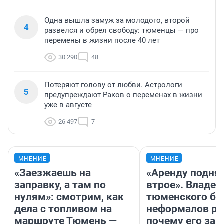
Одна вышла замуж за молодого, второй
4
развелся и обрел свободу: тюменцы — про
перемены в жизни после 40 лет
30 290
48
Потеряют голову от любви. Астрологи
5
предупреждают Раков о переменах в жизни
уже в августе
26 497
7
МНЕНИЕ
МНЕНИЕ
«Заезжаешь на
«Аренду подня
заправку, а там по
втрое». Владел
нулям»: смотрим, как
тюменского ба
дела с топливом на
неформалов ра
маршруте Тюмень —
почему его за