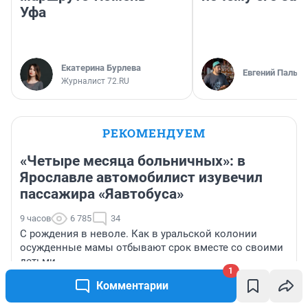
Уфа
Екатерина Бурлева
Евгений Пальян
Журналист 72.RU
РЕКОМЕНДУЕМ
«Четыре месяца больничных»: в
Ярославле автомобилист изувечил
пассажира «Яавтобуса»
9 часов
6 785
34
С рождения в неволе. Как в уральской колонии
осужденные мамы отбывают срок вместе со своими
детьми
1
Комментарии
«Плохо, как никогда до этого»: таролог о судьбе