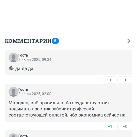
КОММЕНТАРИИ
5
Гость
2 июля 2025, 09:34
😂 да да да
+0
–0
Гость
2 июля 2025, 02:00
Молодец, всё правильно. А государству стоит 
подымать престиж рабочих профессий 
соответствующей оплатой, ибо экономика сейчас на 
военных рельсах, а все остальные отрасли отстают. 
+1
–0
Да что там, запчасти технически сложных изделий 
импортные, самолётостроение там же.
Гость