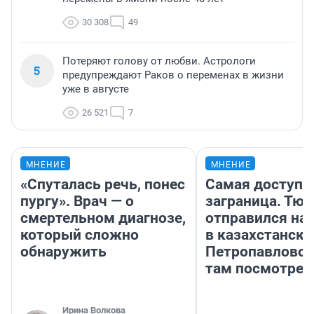
30 308
49
Потеряют голову от любви. Астрологи
5
предупреждают Раков о переменах в жизни
уже в августе
26 521
7
МНЕНИЕ
МНЕНИЕ
«Спуталась речь, понес
Самая доступн
пургу». Врач — о
заграница. Тю
смертельном диагнозе,
отправился на
который сложно
в казахстански
обнаружить
Петропавловск
там посмотрет
Ирина Волкова