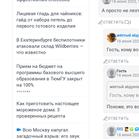
18 июня 2025, 
А просто не лезт
Лицевая гладь для чайников:
гайд от набора петель до
ОТВЕТИТЬ
3
первого готового изделия
жёлтый абд
В Екатеринбурге беспилотники
18 июня 202
атаковали склад Wildberries —
Гость, кому во
что известно
ОТВЕТИТЬ
Прием на бюджет на
Гость
программы базового высшего
18 июня 202
образования в ТюмГУ закрыт
на 100%
жёлтый абдулл
Гость, кому в
Как приготовить настоящее
Похоже, это в
мороженое дома: 3
проверенных рецепта
ОТВЕТИТЬ
502
Всю Москву напугал
18 июня 202
загадочный взрыв: его звук