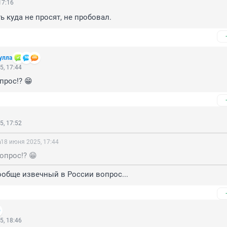
17:16
ь куда не просят, не пробовал.
улла
5, 17:44
прос!? 😁
5, 17:52
а
18 июня 2025, 17:44
опрос!? 😁
ообще извечный в России вопрос...
5, 18:46