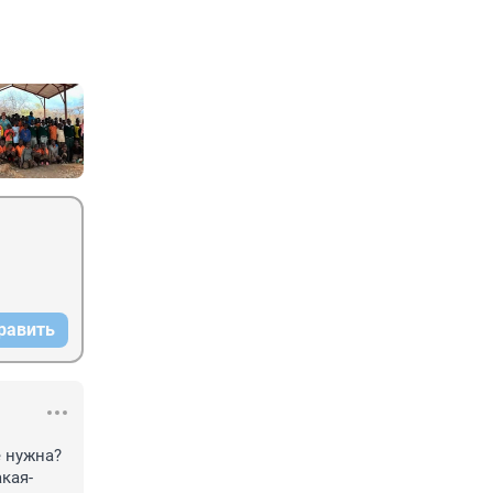
равить
 нужна? 
кая-