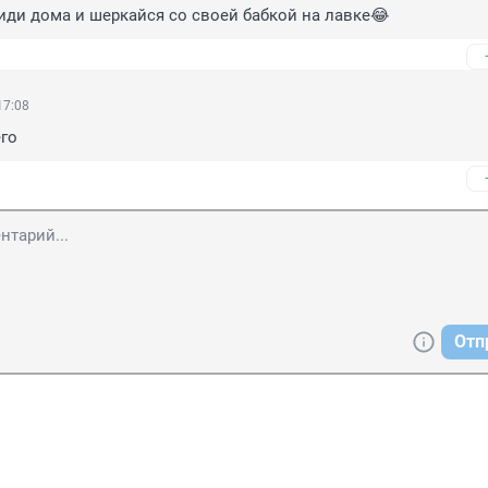
сиди дома и шеркайся со своей бабкой на лавке😂
17:08
его
Отп