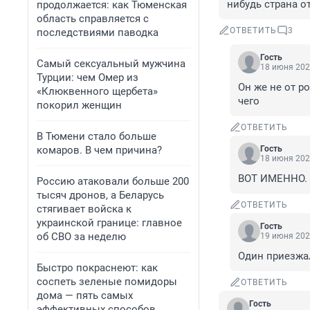
нибудь страна о
продолжается: как Тюменская
область справляется с
ОТВЕТИТЬ
3
последствиями паводка
Гость
Самый сексуальный мужчина
18 июня 202
Турции: чем Омер из
Он же не от р
«Клюквенного щербета»
чего
покорил женщин
ОТВЕТИТЬ
В Тюмени стало больше
комаров. В чем причина?
Гость
18 июня 202
ВОТ ИМЕННО.
Россию атаковали больше 200
тысяч дронов, а Беларусь
ОТВЕТИТЬ
стягивает войска к
украинской границе: главное
Гость
об СВО за неделю
19 июня 202
Один приезжал
Быстро покраснеют: как
соспеть зеленые помидоры
ОТВЕТИТЬ
дома — пять самых
Гость
эффективных способов