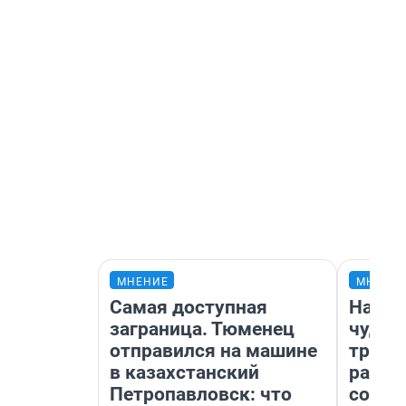
МНЕНИЕ
МНЕНИ
Самая доступная
Насле
заграница. Тюменец
чудом
отправился на машине
транс
в казахстанский
разне
Петропавловск: что
совет