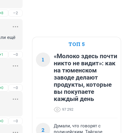
+8
–2
ли ещё 
ТОП 5
+1
–0
«Молоко здесь почти
1
никто не видит»: как
на тюменском
заводе делают
продукты, которые
+0
–0
вы покупаете
каждый день
97 292
+0
–0
Думали, что говорят с
2
полицейским. Тайское