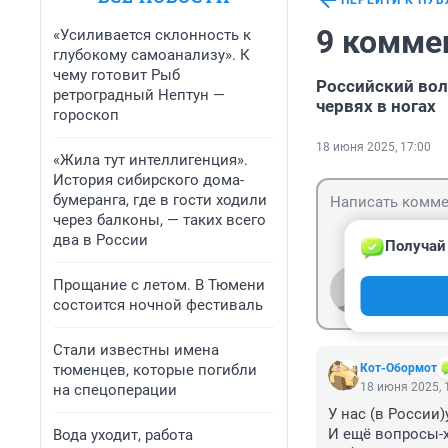
ПЕРЕЙТИ К ПУ
9 комме
«Усиливается склонность к
глубокому самоанализу». К
чему готовит Рыб
Российский вол
ретроградный Нептун —
червях в ногах
гороскоп
18 июня 2025, 17:00
«Жила тут интеллигенция».
История сибирского дома-
бумеранга, где в гости ходили
через балконы, — таких всего
два в России
Получай 
Прощание с летом. В Тюмени
Гость
Войти
состоится ночной фестиваль
Стали известны имена
тюменцев, которые погибли
Кот-Обормот
18 июня 2025, 
на спецоперации
У нас (в России
И ещё вопросы-х
Вода уходит, работа