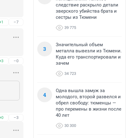
следствие раскрыло детали
зверского убийства брата и
сестры из Тюмени
+1
–7
39 775
Значительный объем
3
металла вывезли из Тюмени.
Куда его транспортировали и
+3
–0
зачем
34 723
Одна вышла замуж за
4
молодого, второй развелся и
обрел свободу: тюменцы —
про перемены в жизни после
40 лет
+0
–3
30 300