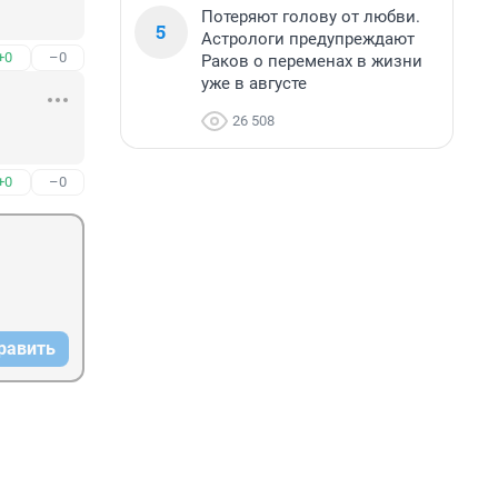
Потеряют голову от любви.
5
Астрологи предупреждают
+0
–0
Раков о переменах в жизни
уже в августе
26 508
+0
–0
равить