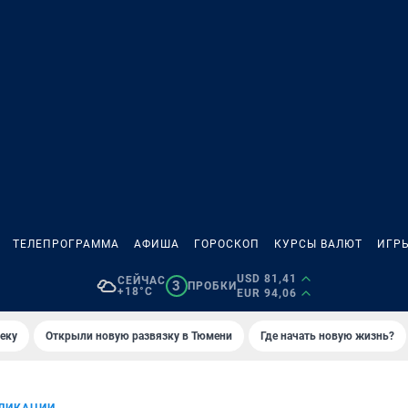
ТЕЛЕПРОГРАММА
АФИША
ГОРОСКОП
КУРСЫ ВАЛЮТ
ИГР
USD 81,41
СЕЙЧАС
3
ПРОБКИ
+18°C
EUR 94,06
еку
Открыли новую развязку в Тюмени
Где начать новую жизнь?