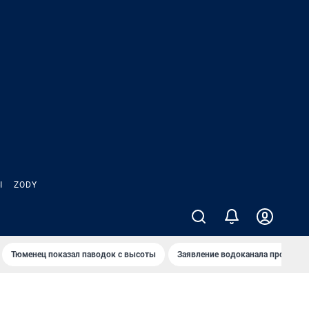
Ы
ZODY
Тюменец показал паводок с высоты
Заявление водоканала про запа