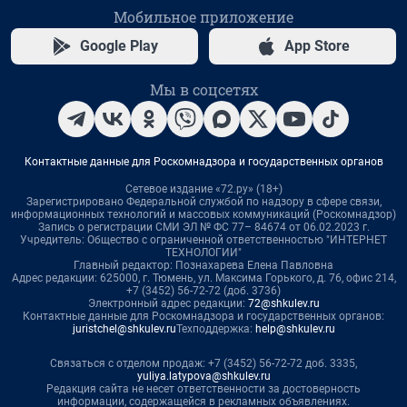
Мобильное приложение
Google Play
App Store
Мы в соцсетях
Контактные данные для Роскомнадзора и государственных органов
Сетевое издание «72.ру» (18+)
Зарегистрировано Федеральной службой по надзору в сфере связи,
информационных технологий и массовых коммуникаций (Роскомнадзор)
Запись о регистрации СМИ ЭЛ № ФС 77– 84674 от 06.02.2023 г.
Учредитель: Общество с ограниченной ответственностью "ИНТЕРНЕТ
ТЕХНОЛОГИИ"
Главный редактор: Познахарева Елена Павловна
Адрес редакции: 625000, г. Тюмень, ул. Максима Горького, д. 76, офис 214,
+7 (3452) 56-72-72 (доб. 3736)
Электронный адрес редакции:
72@shkulev.ru
Контактные данные для Роскомнадзора и государственных органов:
juristchel@shkulev.ru
Техподдержка:
help@shkulev.ru
Связаться с отделом продаж: +7 (3452) 56-72-72 доб. 3335,
yuliya.latypova@shkulev.ru
Редакция сайта не несет ответственности за достоверность
информации, содержащейся в рекламных объявлениях.