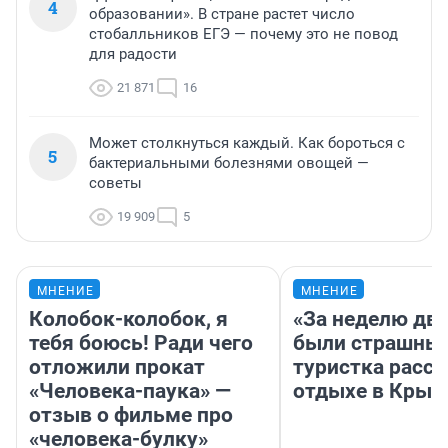
4
образовании». В стране растет число
стобалльников ЕГЭ — почему это не повод
для радости
21 871
16
Может столкнуться каждый. Как бороться с
5
бактериальными болезнями овощей —
советы
19 909
5
МНЕНИЕ
МНЕНИЕ
Колобок-колобок, я
«За неделю две
тебя боюсь! Ради чего
были страшные
отложили прокат
туристка расск
«Человека-паука» —
отдыхе в Крым
отзыв о фильме про
«человека-булку»