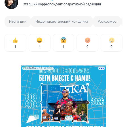
Старший корреспондент оперативной редакции
Итоги дня
Индо-пакистанский конфликт
Роскосмос
1
4
1
0
0
РЕКЛАМА • EA-M.ORG