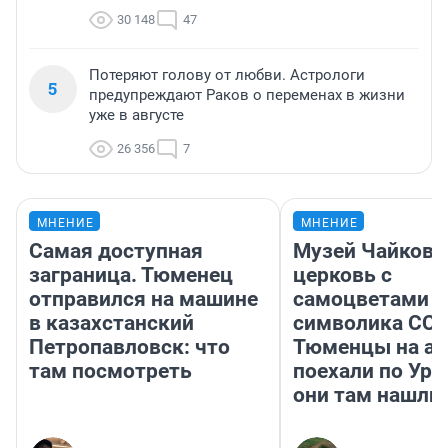
30 148
47
Потеряют голову от любви. Астрологи
5
предупреждают Раков о переменах в жизни
уже в августе
26 356
7
МНЕНИЕ
МНЕНИЕ
Самая доступная
Музей Чайковс
заграница. Тюменец
церковь с
отправился на машине
самоцветами и
в казахстанский
символика ССС
Петропавловск: что
Тюменцы на ав
там посмотреть
поехали по Ура
они там нашли