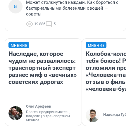
Может столкнуться каждый. Как бороться с
5
бактериальными болезнями овощей —
советы
19 886
5
МНЕНИЕ
МНЕНИЕ
Наследие, которое
Колобок-колобо
чудом не развалилось:
тебя боюсь! Ра
транспортный эксперт
отложили прок
разнес миф о «вечных»
«Человека-пау
советских дорогах
отзыв о фильм
«человека-бул
Олег Арефьев
Блогер, предприниматель,
Надежда Губар
владелец в транспортном
бизнесе