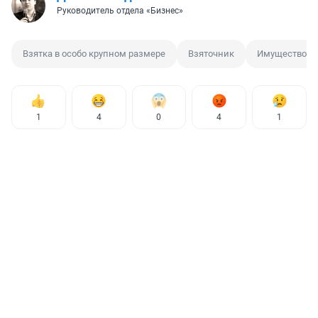
Руководитель отдела «Бизнес»
Взятка в особо крупном размере
Взяточник
Имущество д
1
4
0
4
1