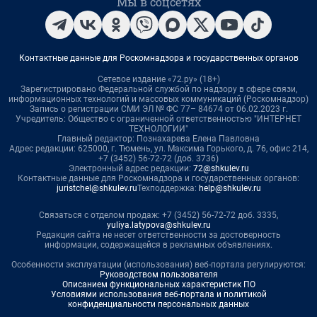
Мы в соцсетях
Контактные данные для Роскомнадзора и государственных органов
Сетевое издание «72.ру» (18+)
Зарегистрировано Федеральной службой по надзору в сфере связи,
информационных технологий и массовых коммуникаций (Роскомнадзор)
Запись о регистрации СМИ ЭЛ № ФС 77– 84674 от 06.02.2023 г.
Учредитель: Общество с ограниченной ответственностью "ИНТЕРНЕТ
ТЕХНОЛОГИИ"
Главный редактор: Познахарева Елена Павловна
Адрес редакции: 625000, г. Тюмень, ул. Максима Горького, д. 76, офис 214,
+7 (3452) 56-72-72 (доб. 3736)
Электронный адрес редакции:
72@shkulev.ru
Контактные данные для Роскомнадзора и государственных органов:
juristchel@shkulev.ru
Техподдержка:
help@shkulev.ru
Связаться с отделом продаж: +7 (3452) 56-72-72 доб. 3335,
yuliya.latypova@shkulev.ru
Редакция сайта не несет ответственности за достоверность
информации, содержащейся в рекламных объявлениях.
Особенности эксплуатации (использования) веб-портала регулируются:
Руководством пользователя
Описанием функциональных характеристик ПО
Условиями использования веб-портала и политикой
конфиденциальности персональных данных