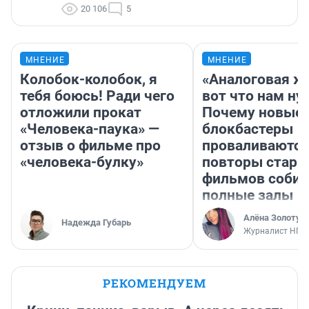
20 106
5
МНЕНИЕ
МНЕНИЕ
Колобок-колобок, я
«Аналоговая ж
тебя боюсь! Ради чего
вот что нам ну
отложили прокат
Почему новые
«Человека-паука» —
блокбастеры
отзыв о фильме про
проваливаются,
«человека-булку»
повторы стары
фильмов соби
полные залы
Алёна Золотух
Надежда Губарь
Журналист НГС
РЕКОМЕНДУЕМ