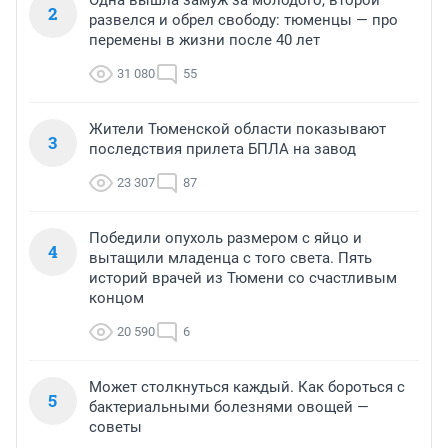
Одна вышла замуж за молодого, второй
2
развелся и обрел свободу: тюменцы — про
перемены в жизни после 40 лет
31 080
55
Жители Тюменской области показывают
3
последствия прилета БПЛА на завод
23 307
87
Победили опухоль размером с яйцо и
4
вытащили младенца с того света. Пять
историй врачей из Тюмени со счастливым
концом
20 590
6
Может столкнуться каждый. Как бороться с
5
бактериальными болезнями овощей —
советы