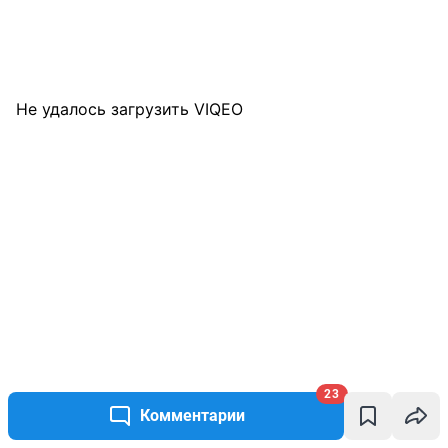
Не удалось загрузить VIQEO
Елена Мальцева
23
Комментарии
Старший корреспондент оперативной редакции