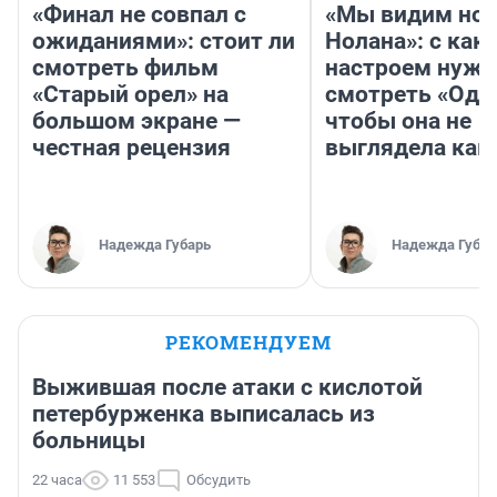
«Финал не совпал с
«Мы видим нов
ожиданиями»: стоит ли
Нолана»: с как
смотреть фильм
настроем нужн
«Старый орел» на
смотреть «Оди
большом экране —
чтобы она не
честная рецензия
выглядела как
Надежда Губарь
Надежда Губар
РЕКОМЕНДУЕМ
Выжившая после атаки с кислотой
петербурженка выписалась из
больницы
22 часа
11 553
Обсудить