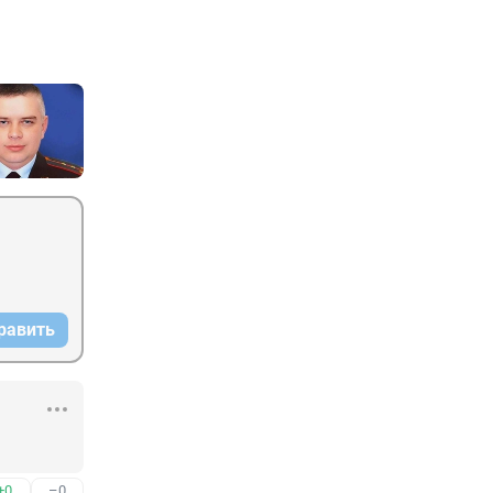
равить
+0
–0