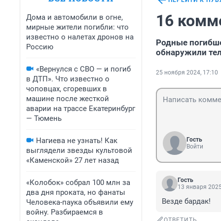
ПЕРЕЙТИ К ПУ
16 комм
Дома и автомобили в огне,
мирные жители погибли: что
известно о налетах дронов на
Родные погибше
Россию
обнаружили те
«Вернулся с СВО — и погиб
25 ноября 2024, 17:10
в ДТП». Что известно о
чоповцах, сгоревших в
машине после жесткой
аварии на трассе Екатеринбург
— Тюмень
Нагиева не узнать! Как
Гость
Войти
выглядели звезды культовой
«Каменской» 27 лет назад
Гость
«Колобок» собрал 100 млн за
13 января 2025
два дня проката, но фанаты
Везде бардак!
Человека-паука объявили ему
войну. Разбираемся в
ОТВЕТИТЬ