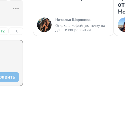
отзыв
Нолан
Наталья Шорохова
Открыла кофейную точку на
деньги соцразвития
+12
–0
равить