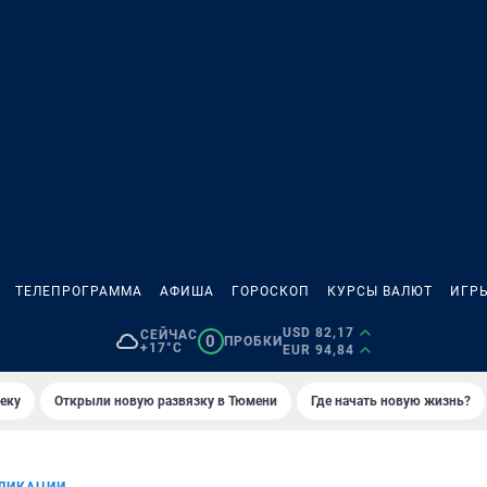
ТЕЛЕПРОГРАММА
АФИША
ГОРОСКОП
КУРСЫ ВАЛЮТ
ИГР
USD 82,17
СЕЙЧАС
0
ПРОБКИ
+17°C
EUR 94,84
еку
Открыли новую развязку в Тюмени
Где начать новую жизнь?