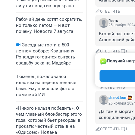
Агаповский райо
ли у них вода из-под крана
ОТВЕТИТЬ
Рабочий день хотят сократить,
Гость
но только летом — и вот
25 ноября 2024
почему. Новости 7 августа
Второй раз газет
Агаповский райо
Звездные гости в 500-
летнем соборе: Криштиану
ОТВЕТИТЬ
1
Роналду готовится сыграть
Получай наг
свадьбу века на Мадейре
Гость
26 ноября 20
Это Челябинск
Тюменец пожаловался
властям на переполненные
ОТВЕТИТЬ
баки. Ему прислали фото с
пометкой ИИ
sh.ned.kon
25 ноября 2024
«Никого нельзя победить». О
Да там в моргах
чем главный блокбастер этого
холодильники д
года, который бьет рекорды в
прокате: честный отзыв на
ОТВЕТИТЬ
1
«Одиссею» Нолана