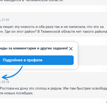
н находится в Челябинской области.
, 21:03
а пишет эту новость и оба раза так и не написала, что это за 
н. Где он этот район? В Тюменской области нет такого района
рады за комментарии и другие задания!
24, 16:12
Подробнее в профиле
ая область, вроде как
, 20:18
 Ростова-на дону это сплош и рядом. Им там быстрее освободи
ля новых погибших.