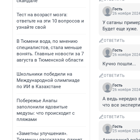
скандале
Гость
26 ноября 2024
Тест на возраст мозга:
ответьте на эти 10 вопросов и
У сатаны пример
узнайте свой
Будет еще хуже.
В Тюмени вода, по мнению
ОТВЕТИТЬ
специалистов, стала меньше
Гость
вонять. Главные новости за 7
26 ноября 2024
августа в Тюменской области
Кучно пошли...
Школьники победили на
ОТВЕТИТЬ
Международной олимпиаде
Гость
по ИИ в Казахстане
26 ноября 2024
А ведь нередко 
Побережье Анапы
что все эксперт
заполонили ядовитые
медузы: что происходит с
ОТВЕТИТЬ
пляжами
Гость
25 ноября 2024
«Заметны улучшения».
Тюменцы рассказали, пахнет