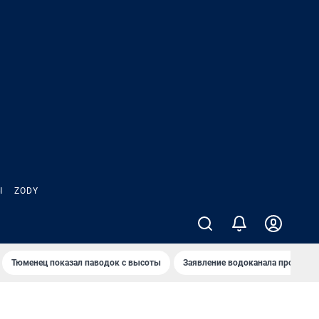
Ы
ZODY
Тюменец показал паводок с высоты
Заявление водоканала про запа