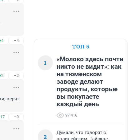


+4
–4
ТОП 5
«Молоко здесь почти
1
никто не видит»: как
на тюменском
+2
–2
заводе делают
продукты, которые
вы покупаете
, верят 
каждый день
97 416
+17
–0
Думали, что говорят с
2
полицейским. Тайское