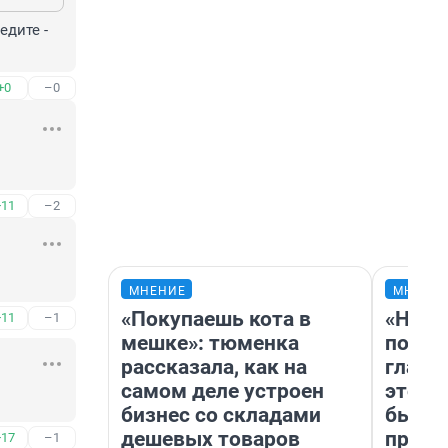
дите - 
+0
–0
+11
–2
МНЕНИЕ
МНЕНИ
«Покупаешь кота в
«Нико
+11
–1
мешке»: тюменка
побед
рассказала, как на
главн
самом деле устроен
этого
бизнес со складами
бьет 
дешевых товаров
прока
+17
–1