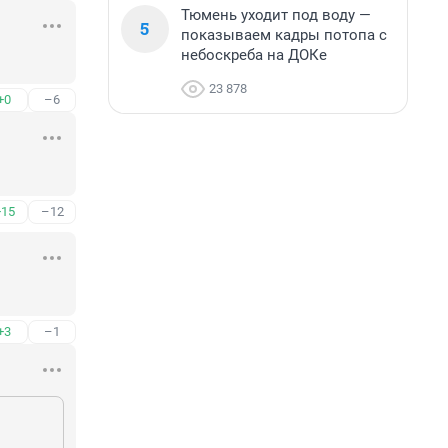
Тюмень уходит под воду —
5
показываем кадры потопа с
небоскреба на ДОКе
23 878
+0
–6
+15
–12
+3
–1