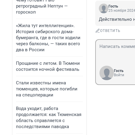
чему готовит Рыб
ретроградный Нептун —
Гость
25 ноября 2024
гороскоп
Действительно н
«Жила тут интеллигенция».
ОТВЕТИТЬ
История сибирского дома-
бумеранга, где в гости ходили
через балконы, — таких всего
два в России
Прощание с летом. В Тюмени
состоится ночной фестиваль
Гость
Войти
Стали известны имена
тюменцев, которые погибли
на спецоперации
Вода уходит, работа
продолжается: как Тюменская
область справляется с
последствиями паводка