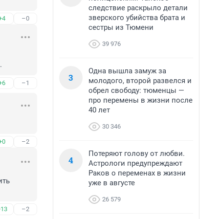
следствие раскрыло детали
зверского убийства брата и
+4
–0
сестры из Тюмени
39 976
.
Одна вышла замуж за
3
молодого, второй развелся и
+6
–1
обрел свободу: тюменцы —
про перемены в жизни после
40 лет
30 346
+0
–2
Потеряют голову от любви.
4
Астрологи предупреждают
Раков о переменах в жизни
ть 
уже в августе
26 579
+13
–2