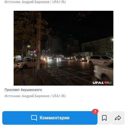
Источник: 
Андрей Бирюков / UFA1.RU
Проспект Акушинского
Источник: 
Андрей Бирюков / UFA1.RU
7
Комментарии
При этом некоторые районы центра находятся на
возвышенности. Иногда между домами видны