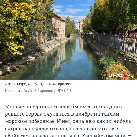
Это не море, конечно, но тоже красиво
Источник: 
Андрей Бирюков / UFA1.RU
Многие наверняка хотели бы вместо холодного
родного города очутиться в ноябре на теплом
морском побережье. И нет, речь не о каких-нибудь
островах посреди океана, перелет до которых
обойдется во всю зарплату, а о Каспийском море —