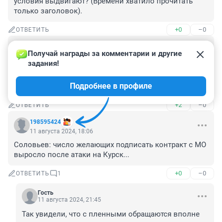
условия выдвигают? (Времени хватило прочитать 
только заголовок).
+0
–0
ОТВЕТИТЬ
Гость
11 августа 2024, 19:22
Получай награды за комментарии и другие 
задания!
Дурной пример заразителен. Сами им третий год 
пример показываем. Таки они не выдержали и 
Подробнее в профиле
сказали: Можем повторить!
+2
–0
ОТВЕТИТЬ
198595424
11 августа 2024, 18:06
Соловьев: число желающих подписать контракт с МО 
выросло после атаки на Курск...
+0
–0
ОТВЕТИТЬ
1
Гость
11 августа 2024, 21:45
Так увидели, что с пленными обращаются вполне 