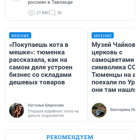
россиян в Таиланде
21 840
36
МНЕНИЕ
МНЕНИЕ
«Покупаешь кота в
Музей Чайковс
мешке»: тюменка
церковь с
рассказала, как на
самоцветами и
самом деле устроен
символика ССС
бизнес со складами
Тюменцы на ав
дешевых товаров
поехали по Ура
они там нашли
Наталья Шорохова
Екатерина Лит
Открыла кофейную точку на
деньги соцразвития
РЕКОМЕНДУЕМ