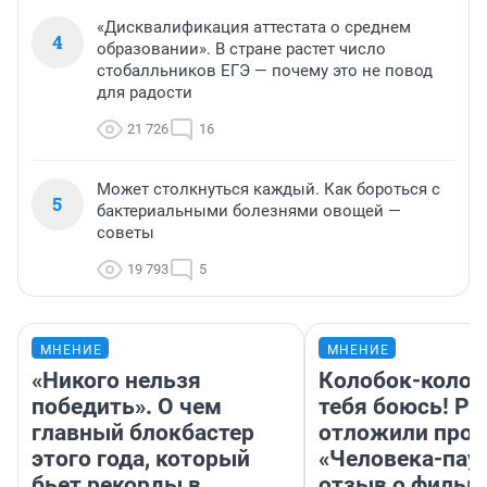
«Дисквалификация аттестата о среднем
4
образовании». В стране растет число
стобалльников ЕГЭ — почему это не повод
для радости
21 726
16
Может столкнуться каждый. Как бороться с
5
бактериальными болезнями овощей —
советы
19 793
5
МНЕНИЕ
МНЕНИЕ
«Никого нельзя
Колобок-колобо
победить». О чем
тебя боюсь! Ра
главный блокбастер
отложили прок
этого года, который
«Человека-пау
бьет рекорды в
отзыв о фильм