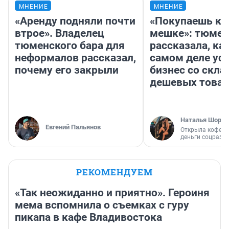
МНЕНИЕ
МНЕНИЕ
«Аренду подняли почти
«Покупаешь ко
втрое». Владелец
мешке»: тюмен
тюменского бара для
рассказала, как
неформалов рассказал,
самом деле ус
почему его закрыли
бизнес со скл
дешевых това
Наталья Шорох
Евгений Пальянов
Открыла кофейн
деньги соцразв
РЕКОМЕНДУЕМ
«Так неожиданно и приятно». Героиня
мема вспомнила о съемках с гуру
пикапа в кафе Владивостока