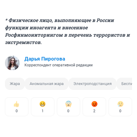
* Физическое лицо, выполняющее в России
функции иноагента и внесенное
Росфинмониторингом в перечень террористов и
экстремистов.
Дарья Пирогова
Корреспондент оперативной редакции
Жара
Аномальная жара
Электроподстанция
Беспил
0
1
0
2
0