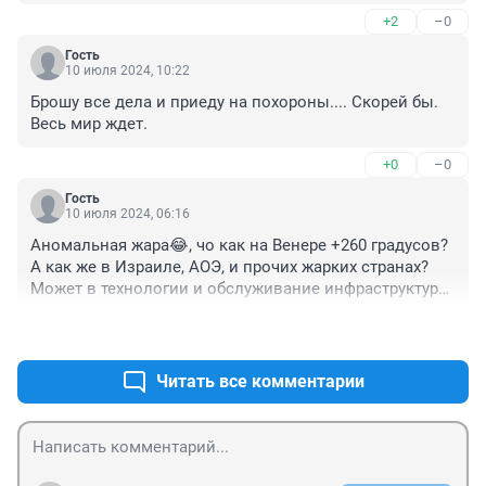
Но росиянский народ в недоумении. Почему это 
+2
–0
великий геостратег продает народное достояние по 
дешевке, не посоветовавшись с народом? Он уже 
Гость
ХОЗЯИН всего?
10 июля 2024, 10:22
Брошу все дела и приеду на похороны.... Скорей бы. 
Весь мир ждет.
+0
–0
Гость
10 июля 2024, 06:16
Аномальная жара😂, чо как на Венере +260 градусов? 
А как же в Израиле, АОЭ, и прочих жарких странах? 
Может в технологии и обслуживание инфраструктуры 
деньги вкладывать, а не в депутатов и чиновников? 
+6
–0
Трубы, коммуникации, подстанции от СССР 
достались, приносят прибыль, а вкладывать в них 
олигархи не пробовали?))) А что бы оправдать, свою 
Читать все комментарии
бездарность и алчность, обычную погоду выставляют 
аномальной😂